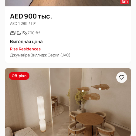
AED 900 тыс.
AED 1 285 / ft²
1
1
700 ft²
Выгодная цена
Rise Residences
Джумейра Виллидж Серкл (JVC)
Off-plan