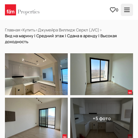
0
Главная
›
Купить
›
Джумейра Виллидж Серкл (JVC)
›
Вид на марину | Средний этаж | Сдана в аренду | Высокая
доходность
НА ПРОДАЖУ
Готов к заселению
+5 фото