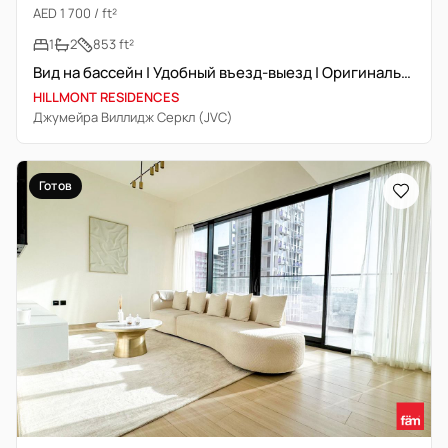
AED 1 700 / ft²
1
2
853 ft²
Вид на бассейн | Удобный въезд-выезд | Оригинальная перепродажа
HILLMONT RESIDENCES
Джумейра Виллидж Серкл (JVC)
Готов