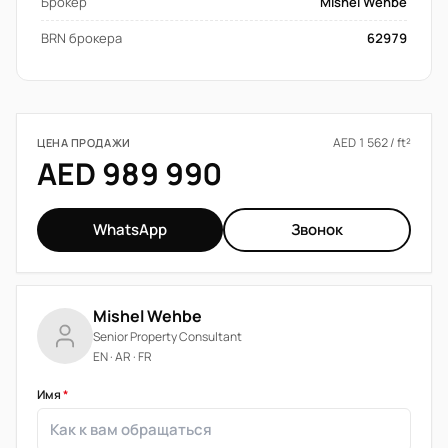
Брокер
Mishel Wehbe
BRN брокера
62979
AED 1 562 / ft²
ЦЕНА ПРОДАЖИ
AED 989 990
WhatsApp
Звонок
Mishel Wehbe
Senior Property Consultant
EN · AR · FR
Имя
*