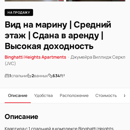
НА ПРОДАЖУ
Вид на марину | Средний
этаж | Сдана в аренду |
Высокая доходность
Binghatti Heights Apartments
·
Джумейра Виллидж Серкл
(JVC)
1
спальни
2
ванных
634
ft²
Описание
Удобства
Расположение
Стоимость
Ип
Описание
Квартира с 1 спальней в комплексе Binghatti Heights,