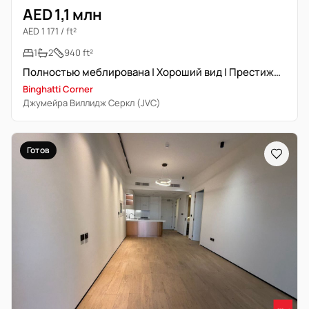
AED 1,1 млн
AED 1 171 / ft²
1
2
940 ft²
Полностью меблирована | Хороший вид | Престижный район
Binghatti Corner
Джумейра Виллидж Серкл (JVC)
Готов