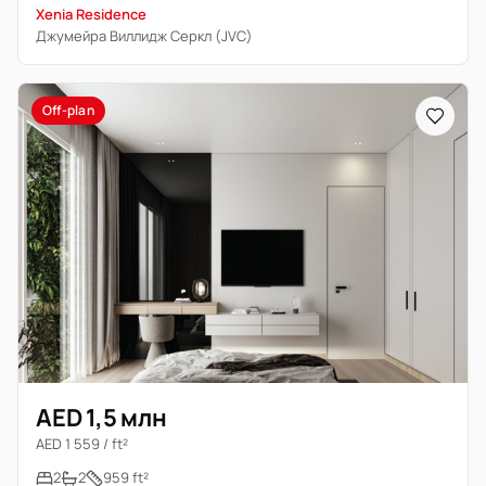
Xenia Residence
Джумейра Виллидж Серкл (JVC)
Off-plan
AED 1,5 млн
AED 1 559 / ft²
2
2
959 ft²