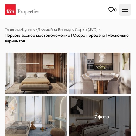
0
Главная
›
Купить
›
Джумейра Виллидж Серкл (JVC)
›
Первоклассное местоположение | Скоро передача | Несколько
вариантов
НА ПРОДАЖУ
Off-plan
+7 фото