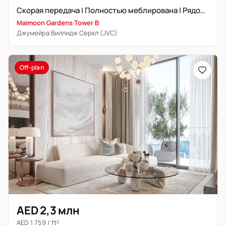
Скорая передача | Полностью меблирована | Рядом с торговым центром
Maimoon Gardens Tower B
Джумейра Виллидж Серкл (JVC)
Off-plan
AED 2,3 млн
AED 1 759 / ft²