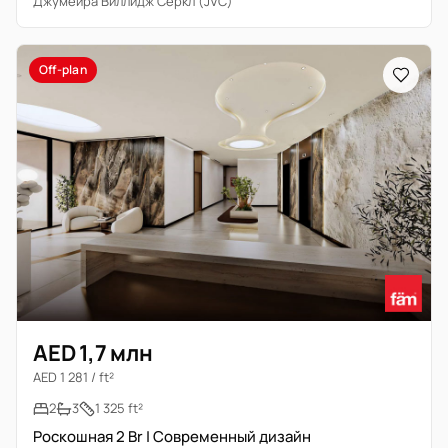
Джумейра Виллидж Серкл (JVC)
Off-plan
AED 1,7 млн
AED 1 281 / ft²
2
3
1 325 ft²
Роскошная 2 Br | Современный дизайн