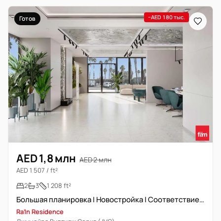
−AED 180 тыс.
Готов
AED 1,8 млн
AED 2 млн
AED 1 507 / ft²
2
3
1 208 ft²
Большая планировка | Новостройка | Соответствие Васту
Ra1n Residence