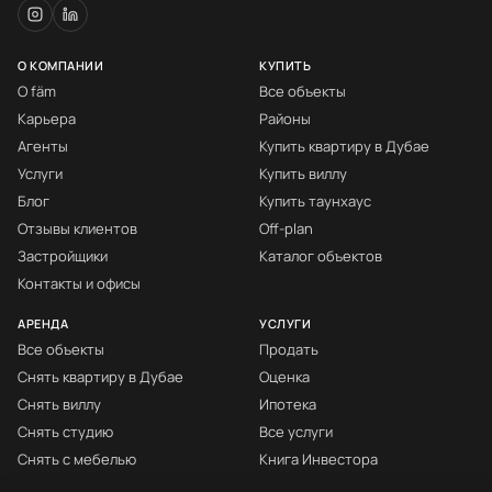
О КОМПАНИИ
КУПИТЬ
О fäm
Все объекты
Карьера
Районы
Агенты
Купить квартиру в Дубае
Услуги
Купить виллу
Блог
Купить таунхаус
Отзывы клиентов
Off-plan
Застройщики
Каталог объектов
Контакты и офисы
АРЕНДА
УСЛУГИ
Все объекты
Продать
Снять квартиру в Дубае
Оценка
Снять виллу
Ипотека
Снять студию
Все услуги
Снять с мебелью
Книга Инвестора