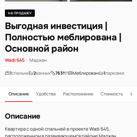
НА ПРОДАЖУ
Выгодная инвестиция |
Полностью меблирована |
Основной район
Wadi 645
·
Маджан
1
спальни
2
ванных
763
ft²
Меблирован
1
парковка
Описание
Удобства
Расположение
Стоимость
Ип
Описание
Квартира с одной спальней в проекте Wadi 645,
расположенном в развивающемся районе Маджан,