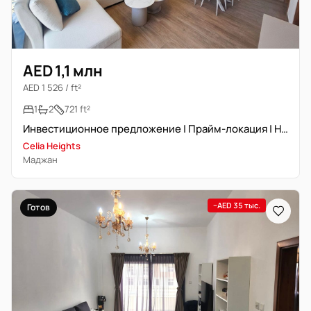
AED 1,1 млн
AED 1 526 / ft²
1
2
721 ft²
Инвестиционное предложение | Прайм-локация | Новостройка
Celia Heights
Маджан
−AED 35 тыс.
Готов