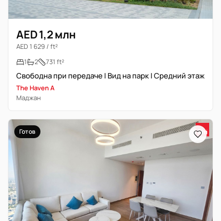
AED 1,2 млн
AED 1 629 / ft²
1
2
731 ft²
Свободна при передаче | Вид на парк | Средний этаж
The Haven A
Маджан
Готов