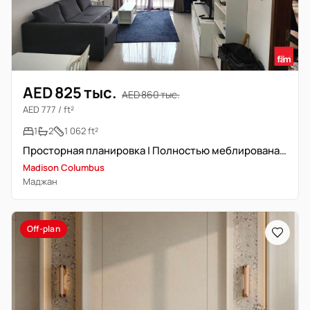
AED 825 тыс.
AED 860 тыс.
AED 777 / ft²
1
2
1 062 ft²
Просторная планировка | Полностью меблирована | Открыта к предложениям
Madison Columbus
Маджан
Off-plan