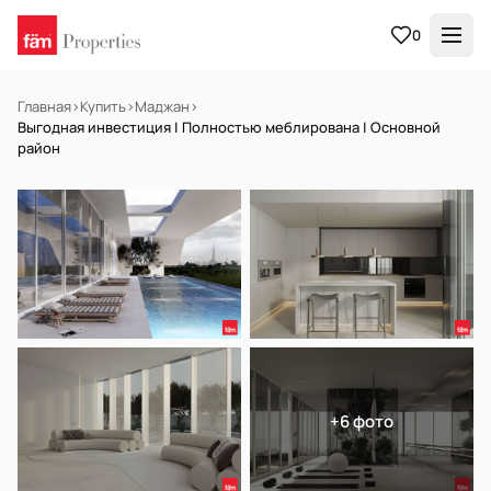
0
Главная
›
Купить
›
Маджан
›
Выгодная инвестиция | Полностью меблирована | Основной
район
НА ПРОДАЖУ
Off-plan
+6 фото