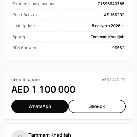
Trakheesi разрешение
71596640385
Реф объекта
AS-166292
Last Update
8 августа 2026 г.
Брокер
Tammam Khadijah
BRN брокера
93552
AED 1 442 / ft²
ЦЕНА ПРОДАЖИ
AED 1 100 000
WhatsApp
Звонок
Tammam Khadijah