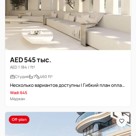
AED 545 тыс.
AED 1 184 / ft²
Студия
1
460 ft²
Несколько вариантов доступны | Гибкий план оплаты
Wadi 645
Маджан
Off-plan