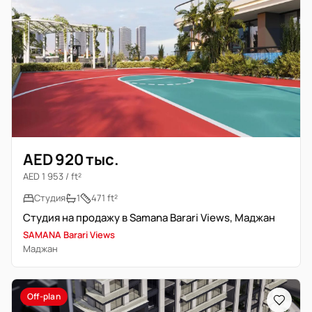
AED 920 тыс.
AED 1 953 / ft²
Студия
1
471 ft²
Студия на продажу в Samana Barari Views, Маджан
SAMANA Barari Views
Маджан
Off-plan