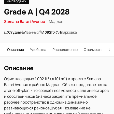
НА ПРОДАЖУ
Grade A | Q4 2028
Samana Barari Avenue
·
Маджан
Студия
1
ванных
1092
ft²
1
парковка
Описание
Удобства
Расположение
Стоимость
Ип
Описание
Офис площадью 1 092 ft² (≈ 101 m²) в проекте Samana
Barari Avenue в районе Маджан. Объект предлагается на
этапе off-plan, что создаёт возможность для инвесторов
и собственников бизнеса закрепить премиальное
рабочее пространство в одном из динамично
развивающихся районов Дубая. Помещение не
меблировано и готово к индивидуальной отделке под