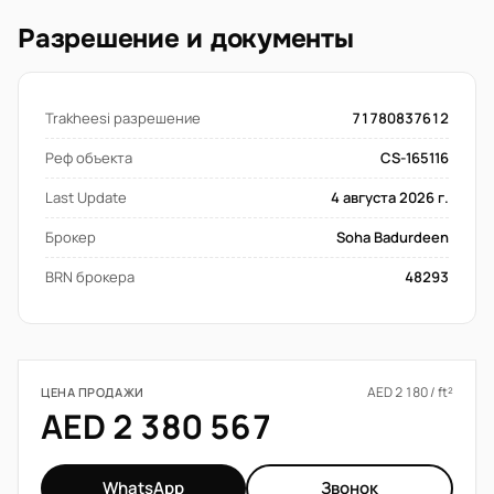
Разрешение и документы
Trakheesi разрешение
71780837612
Реф объекта
CS-165116
Last Update
4 августа 2026 г.
Брокер
Soha Badurdeen
BRN брокера
48293
AED 2 180 / ft²
ЦЕНА ПРОДАЖИ
AED 2 380 567
WhatsApp
Звонок