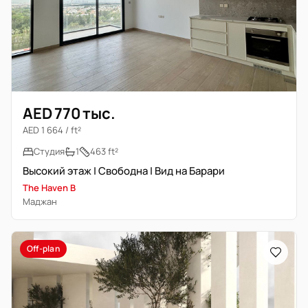
AED 770 тыс.
AED 1 664 / ft²
Студия
1
463 ft²
Высокий этаж | Свободна | Вид на Барари
The Haven B
Маджан
Off-plan