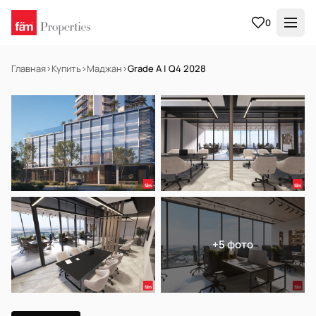
0
Главная
›
Купить
›
Маджан
›
Grade A | Q4 2028
НА ПРОДАЖУ
Off-plan
+5 фото