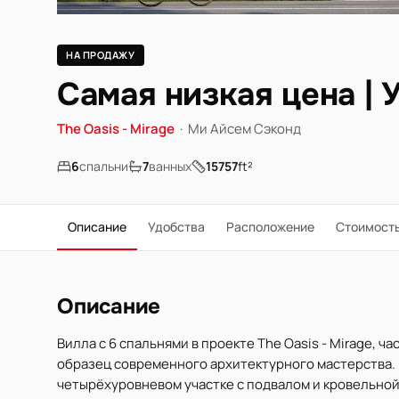
НА ПРОДАЖУ
Самая низкая цена | 
The Oasis - Mirage
·
Ми Айсем Сэконд
6
спальни
7
ванных
15757
ft²
Описание
Удобства
Расположение
Стоимост
Описание
Вилла с 6 спальнями в проекте The Oasis - Mirage, ч
образец современного архитектурного мастерства. Пл
четырёхуровневом участке с подвалом и кровельной 