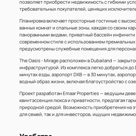
позволяет приобрести недвижимость с гибкими усл
требовательных покупателей, ценящих исключитель
Планировка включает просторные гостиные с высок
ванных комнат и спальные зоны, каждая со своим ха
панорамными видами, приватный бассейн инфинити 
современном стиле с использованием премиальных 
предусмотрены служебные помещения для персонал
The Oasis - Mirage расположен в Dubailand — закры
инфраструктурой. Из комплекса легко добраться до D
минутах езды, аэропорт DXB — в 30 минутах, аэропо
водный образ жизни, включая благоустройство с о
Проект разработан Emaar Properties — ведущим деве
квинтэссенция люкса и приватности, предлагая га
природной средой. Возможность приобретения на э
для семей, так и для инвесторов, ищущих недвижим