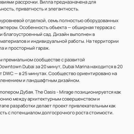
овиями рассрочки. Вилла предназначена для
ность, приватность и элегантность.
оуровневой отделкой, семь полностью оборудованных
рактером. Особенность объекта — обширная терраса с
и благоустроенный сад. Дизайн выполнен в
материалов и индивидуальной работы. На территории
а и просторный гараж.
том премиальном сообществе с развитой
owntown Dubai за 20 минут, Dubai Marina находится в 20
рт DWC — в 25 минутах. Сообщество ориентировано на
зеленением и ландшафтным дизайном.
лопером Дубая. The Oasis - Mirage позиционируется как
рмонию между архитектурным совершенством и
тапе разработки делает проект привлекательным как
ость с потенциалом долгосрочного роста стоимости.