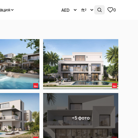
ация
0
+5 фото