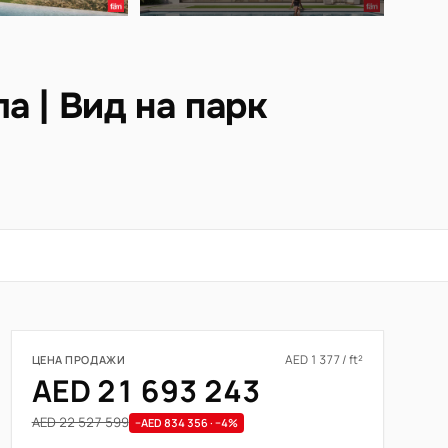
а | Вид на парк
AED 1 377 / ft²
ЦЕНА ПРОДАЖИ
AED 21 693 243
AED 22 527 599
−AED 834 356 · −4%