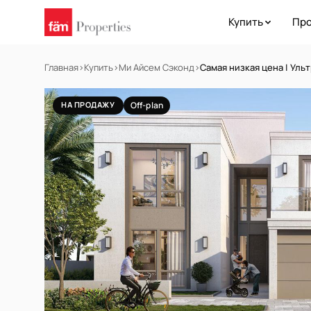
Купить
Про
Главная
›
Купить
›
Ми Айсем Сэконд
›
Самая низкая цена | Уль
НА ПРОДАЖУ
Off-plan