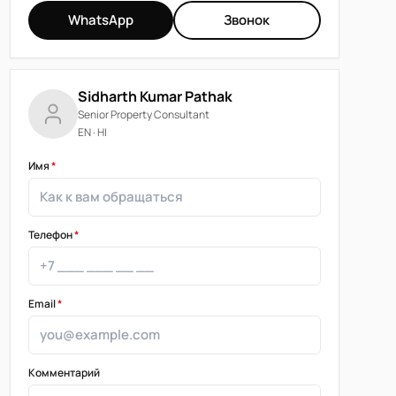
WhatsApp
Звонок
Sidharth Kumar Pathak
Senior Property Consultant
EN · HI
Имя
*
Телефон
*
Email
*
Комментарий