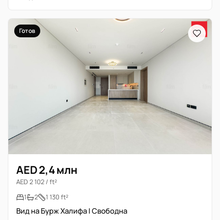
Готов
AED 2,4 млн
AED 2 102 / ft²
1
2
1 130 ft²
Вид на Бурж Халифа | Свободна