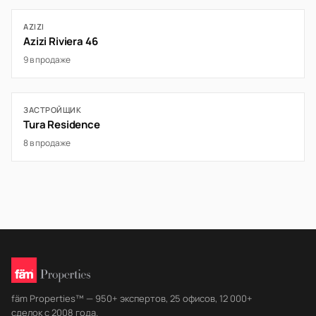
AZIZI
Azizi Riviera 46
9 в продаже
ЗАСТРОЙЩИК
Tura Residence
8 в продаже
fäm Properties™ — 950+ экспертов, 25 офисов, 12 000+
сделок с 2008 года.