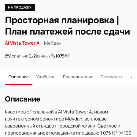
НА ПРОДАЖУ
Просторная планировка |
План платежей после сдачи
Al Vista Tower A
·
Мейдан
1
спальни
2
ванных
1075
ft²
Описание
Удобства
Расположение
Стоимость
Ип
Описание
Квартира с 1 спальней в Al Vista Tower A, новом
архитектурном ориентире Meydan, воплощает
современный стандарт городской жизни. Светлое и
пропорциональное помещение площадью 1 075 ft² (≈ 100