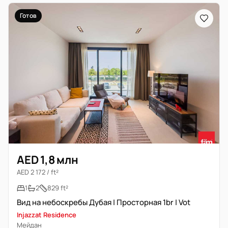
Готов
AED 1,8 млн
AED 2 172 / ft²
1
2
829 ft²
Вид на небоскребы Дубая | Просторная 1br | Vot
Injazzat Residence
Мейдан