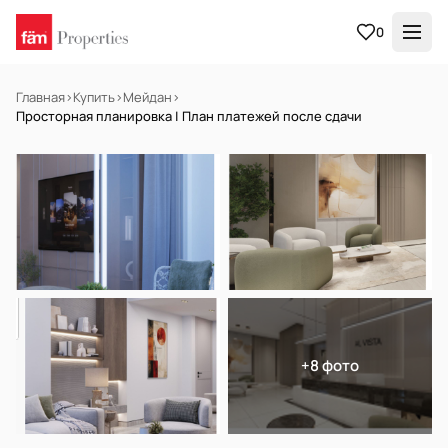
0
Главная
›
Купить
›
Мейдан
›
Просторная планировка | План платежей после сдачи
НА ПРОДАЖУ
Off-plan
+8 фото