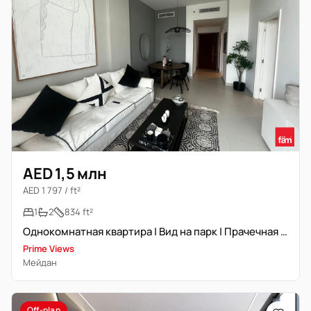
AED 1,5 млн
AED 1 797 / ft²
1
2
834 ft²
Однокомнатная квартира | Вид на парк | Прачечная | 2 ванные | Балкон
Prime Views
Мейдан
Off-plan