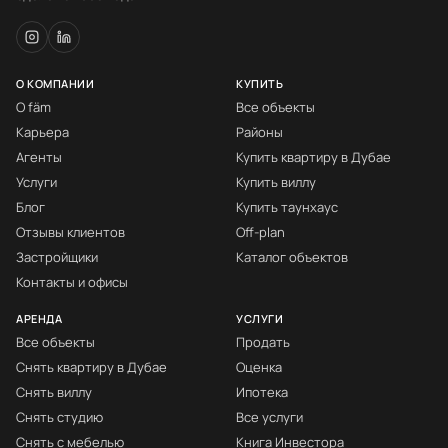
О КОМПАНИИ
КУПИТЬ
О fäm
Все объекты
Карьера
Районы
Агенты
Купить квартиру в Дубае
Услуги
Купить виллу
Блог
Купить таунхаус
Отзывы клиентов
Off-plan
Застройщики
Каталог объектов
Контакты и офисы
АРЕНДА
УСЛУГИ
Все объекты
Продать
Снять квартиру в Дубае
Оценка
Снять виллу
Ипотека
Снять студию
Все услуги
Снять с мебелью
Книга Инвестора