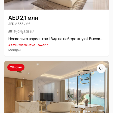
AED 2,1 млн
AED 2 535 / ft²
1
2
825 ft²
Несколько вариантов | Вид на набережную | Высокий этаж
Azizi Riviera Reve Tower 3
Мейдан
Off-plan