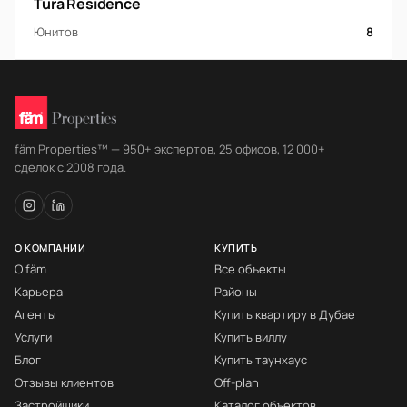
Tura Residence
Юнитов
8
fäm Properties™ — 950+ экспертов, 25 офисов, 12 000+
сделок с 2008 года.
О КОМПАНИИ
КУПИТЬ
О fäm
Все объекты
Карьера
Районы
Агенты
Купить квартиру в Дубае
Услуги
Купить виллу
Блог
Купить таунхаус
Отзывы клиентов
Off-plan
Застройщики
Каталог объектов