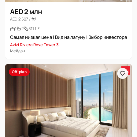
AED 2 млн
AED 2 527 / ft²
1
2
811 ft²
Самая низкая цена | Вид на лагуну | Выбор инвестора
Azizi Riviera Reve Tower 3
Мейдан
Off-plan