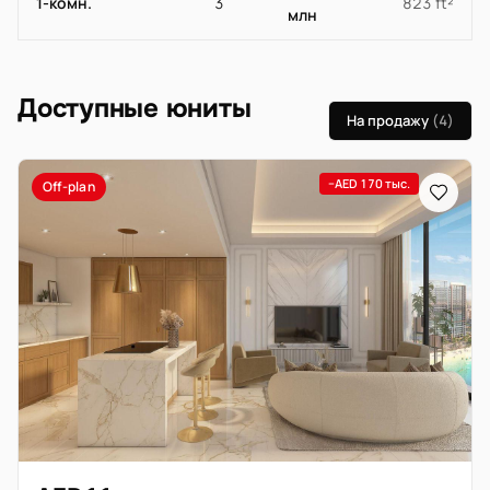
1-комн.
3
823 ft²
млн
Доступные юниты
На продажу
(4)
−AED 170 тыс.
Off-plan