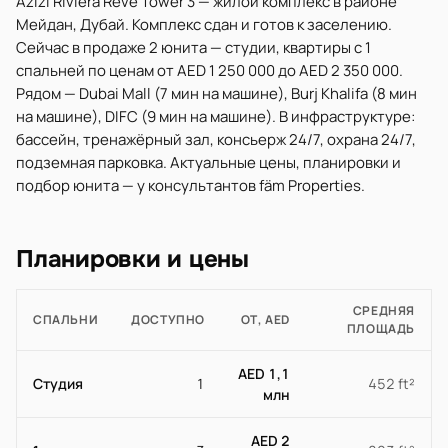
Azizi Riviera Reve Tower 3 — жилой комплекс в районе
Мейдан, Дубай. Комплекс сдан и готов к заселению.
Сейчас в продаже 2 юнита — студии, квартиры с 1
спальней по ценам от AED 1 250 000 до AED 2 350 000.
Рядом — Dubai Mall (7 мин на машине), Burj Khalifa (8 мин
на машине), DIFC (9 мин на машине). В инфраструктуре:
бассейн, тренажёрный зал, консьерж 24/7, охрана 24/7,
подземная парковка. Актуальные цены, планировки и
подбор юнита — у консультантов fäm Properties.
Планировки и цены
СРЕДНЯЯ
СПАЛЬНИ
ДОСТУПНО
ОТ, AED
ПЛОЩАДЬ
AED 1,1
Студия
1
452 ft²
млн
AED 2