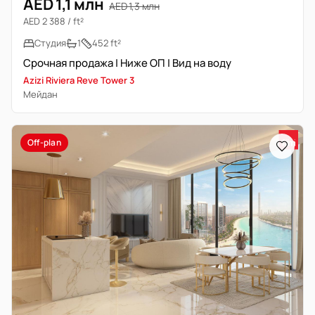
AED 1,1 млн
AED 1,3 млн
AED 2 388 / ft²
Студия
1
452 ft²
Срочная продажа | Ниже ОП | Вид на воду
Azizi Riviera Reve Tower 3
Мейдан
Off-plan