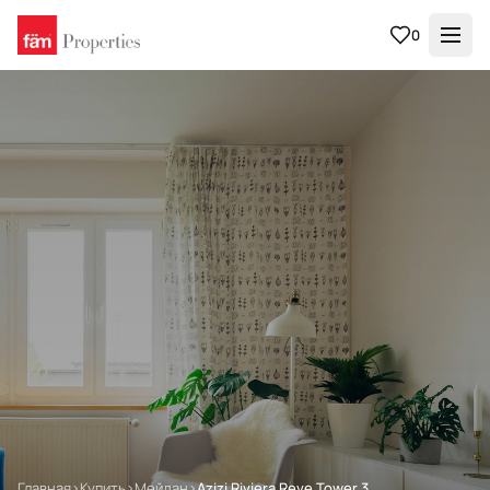
0
Главная
›
Купить
›
Мейдан
›
Azizi Riviera Reve Tower 3