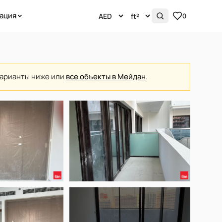
ация
0
варианты ниже или
все объекты в Мейдан
.