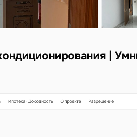
 кондиционирования | Ум
ь
Ипотека · Доходность
О проекте
Разрешение