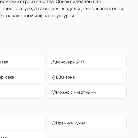
держками строительства. Объект идеален для
лению статусе, а также для владельцев-пользователей,
 с налаженной инфраструктурой.
 зал
Консьерж 24/7
арковка
BBQ-зона
Можно с животными
Премиум кухня