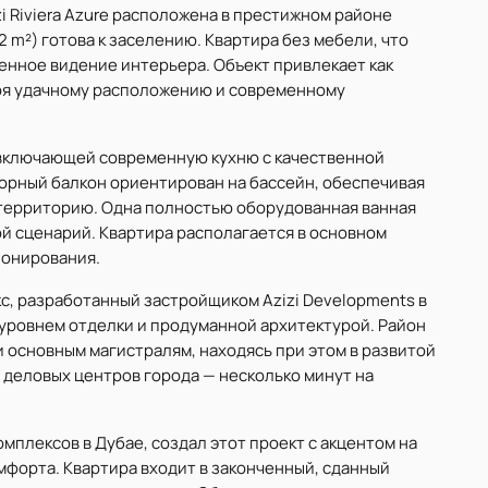
i Riviera Azure расположена в престижном районе
 m²) готова к заселению. Квартира без мебели, что
енное видение интерьера. Объект привлекает как
аря удачному расположению и современному
 включающей современную кухню с качественной
орный балкон ориентирован на бассейн, обеспечивая
 территорию. Одна полностью оборудованная ванная
й сценарий. Квартира располагается в основном
ионирования.
екс, разработанный застройщиком Azizi Developments в
уровнем отделки и продуманной архитектурой. Район
и основным магистралям, находясь при этом в развитой
 деловых центров города — несколько минут на
мплексов в Дубае, создал этот проект с акцентом на
форта. Квартира входит в законченный, сданный