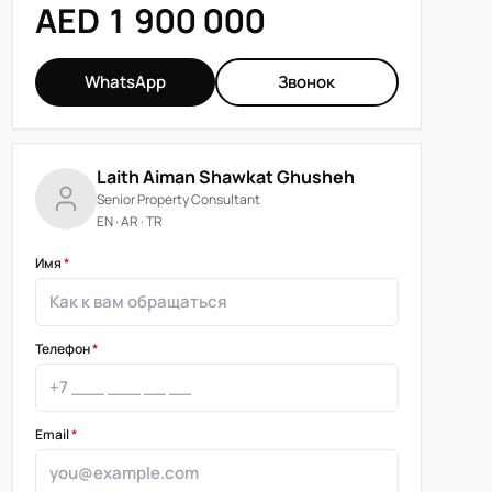
AED 1 900 000
WhatsApp
Звонок
Laith Aiman Shawkat Ghusheh
Senior Property Consultant
EN · AR · TR
Имя
*
Телефон
*
Email
*