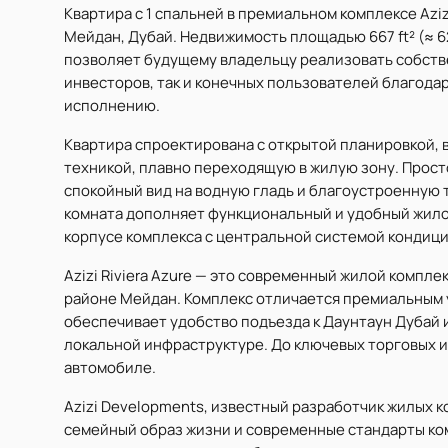
Квартира с 1 спальней в премиальном комплексе Aziz
Мейдан, Дубай. Недвижимость площадью 667 ft² (≈ 62
позволяет будущему владельцу реализовать собств
инвесторов, так и конечных пользователей благод
исполнению.
Квартира спроектирована с открытой планировкой,
техникой, плавно переходящую в жилую зону. Прост
спокойный вид на водную гладь и благоустроенную
комната дополняет функциональный и удобный жило
корпусе комплекса с центральной системой кондиц
Azizi Riviera Azure — это современный жилой компл
районе Мейдан. Комплекс отличается премиальным 
обеспечивает удобство подъезда к Даунтаун Дубай 
локальной инфраструктуре. До ключевых торговых и
автомобиле.
Azizi Developments, известный разработчик жилых ко
семейный образ жизни и современные стандарты ком