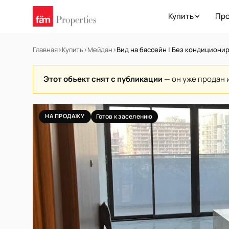
Купить
Про
Главная
›
Купить
›
Мейдан
›
Вид на бассейн | Без кондициони
Этот объект снят с публикации
— он уже продан 
НА ПРОДАЖУ
Готов к заселению