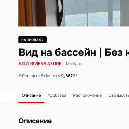
НА ПРОДАЖУ
Вид на бассейн | Без
AZIZI RIVIERA AZURE
·
Мейдан
1
спальни
1
ванных
667
ft²
Описание
Удобства
Расположение
Стоимост
Описание