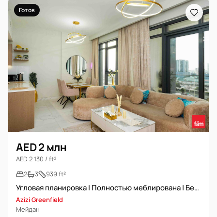
Готов
AED 2 млн
AED 2 130 / ft²
2
3
939 ft²
Угловая планировка | Полностью меблирована | Без кондиционера | Лучший вид
Azizi Greenfield
Мейдан