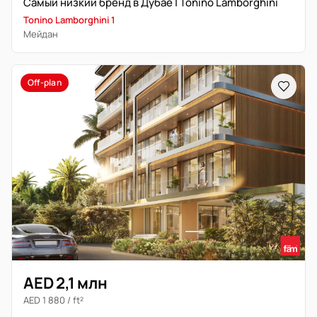
Самый низкий бренд в Дубае | Tonino Lamborghini
Tonino Lamborghini 1
Мейдан
Off-plan
AED 2,1 млн
AED 1 880 / ft²