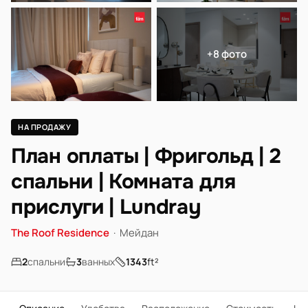
+8 фото
НА ПРОДАЖУ
План оплаты | Фригольд | 2
спальни | Комната для
прислуги | Lundray
The Roof Residence
·
Мейдан
2
спальни
3
ванных
1343
ft²