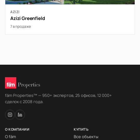
AZIZI
Azizi Greenfield
7 в продаже
fäm Properties™ — 950+ экспертов, 25 офисов, 12 000+
сделок с 2008 года.
О КОМПАНИИ
КУПИТЬ
О fäm
Все объекты