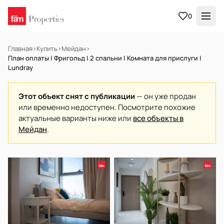
0
Главная
›
Купить
›
Мейдан
›
План оплаты | Фригольд | 2 спальни | Комната для прислуги |
Lundray
Этот объект снят с публикации
— он уже продан
или временно недоступен. Посмотрите похожие
актуальные варианты ниже или
все объекты в
Мейдан
.
НА ПРОДАЖУ
Готов к заселению