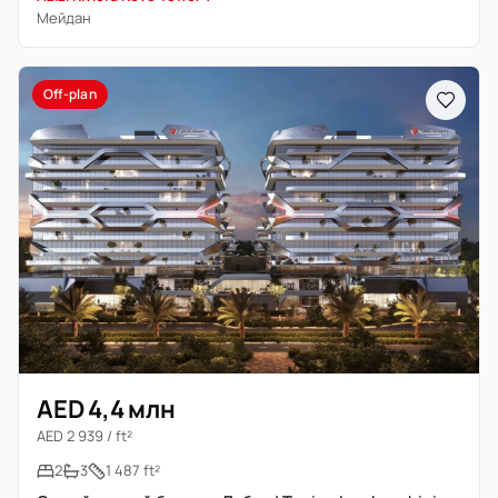
Мейдан
Off-plan
AED 4,4 млн
AED 2 939 / ft²
2
3
1 487 ft²