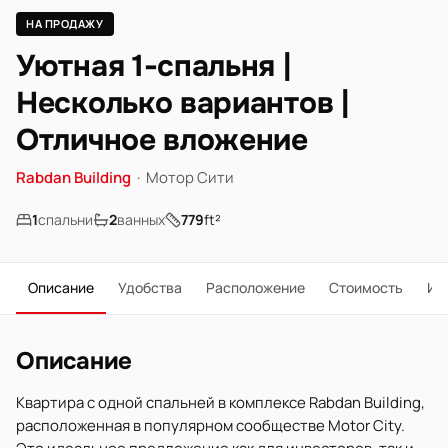
НА ПРОДАЖУ
Уютная 1-спальня |
Несколько вариантов |
Отличное вложение
Rabdan Building
·
Мотор Сити
1
спальни
2
ванных
779
ft²
Описание
Удобства
Расположение
Стоимость
Ип
Описание
Квартира с одной спальней в комплексе Rabdan Building,
расположенная в популярном сообществе Motor City.