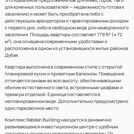
Это идеальное предложение как для инвесторов, так и
для конечных пользователей — недвижимость готова к
заселению и может быть приобретена либо с
действующим арендатором и гарантированным доходом
с первого дня, либо в свободном виде для немедленного
заселения. Площадь квартиры составляет 779 ft² (≈ 72
м²), она оснащена современными удобствами и
расположена в одном из установившихся жилых районов
Дубая.
Квартира выполнена в современном стиле с открытой
планировкой кухни и приватным балконом. Помещение
отличается окнами во всю высоту, обеспечивающими
обилие естественного света, встроенными шкафами и
премиум отделкой. Единица поставляется в
непланированном виде. Дополнительно предусмотрено
одно парковочное место.
Комплекс Rabdan Building находится в динамично
развивающемся инвестиционном центре с удобным
доступом к основным транспортным артериям. От