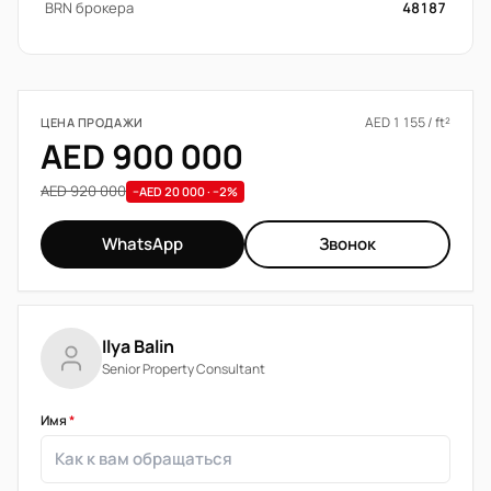
BRN брокера
48187
AED 1 155 / ft²
ЦЕНА ПРОДАЖИ
AED 900 000
AED 920 000
−AED 20 000 · −2%
WhatsApp
Звонок
Ilya Balin
Senior Property Consultant
Имя
*