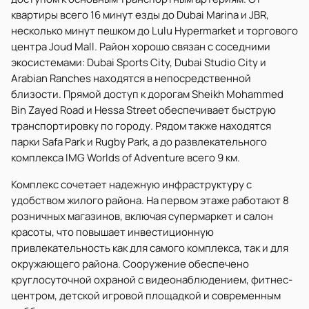
квартиры всего 16 минут езды до Dubai Marina и JBR,
несколько минут пешком до Lulu Hypermarket и торгового
центра Joud Mall. Район хорошо связан с соседними
экосистемами: Dubai Sports City, Dubai Studio City и
Arabian Ranches находятся в непосредственной
близости. Прямой доступ к дорогам Sheikh Mohammed
Bin Zayed Road и Hessa Street обеспечивает быструю
транспортировку по городу. Рядом также находятся
парки Safa Park и Rugby Park, а до развлекательного
комплекса IMG Worlds of Adventure всего 9 км.
Комплекс сочетает надежную инфраструктуру с
удобством жилого района. На первом этаже работают 8
розничных магазинов, включая супермаркет и салон
красоты, что повышает инвестиционную
привлекательность как для самого комплекса, так и для
окружающего района. Сооружение обеспечено
круглосуточной охраной с видеонаблюдением, фитнес-
центром, детской игровой площадкой и современным