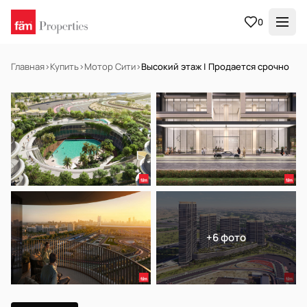
0
Главная
›
Купить
›
Мотор Сити
›
Высокий этаж | Продается срочно
НА ПРОДАЖУ
Off-plan
+6 фото