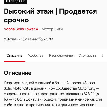
НА ПРОДАЖУ
Высокий этаж | Продается
срочно
Sobha Solis Tower A
·
Мотор Сити
1
спальни
1
ванных
678
ft²
Описание
Удобства
Расположение
Стоимость
Ип
Описание
Квартира с одной спальней в башне A проекта Sobha
Solis Motor City в динамичном сообществе Motor City —
современное жилое пространство площадью 678 ft² (≈
63 м²) с большой планировкой, предназначенное как для
собственного проживания, так и для инвестирования.