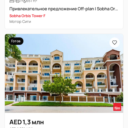
1
1
651 ft²
Привлекательное предложение Off-plan | Sobha Orbis Tower F
Sobha Orbis Tower F
Мотор Сити
Готов
AED 1,3 млн