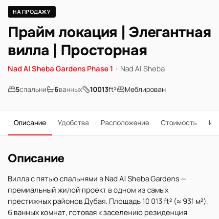
НА ПРОДАЖУ
Прайм локация | Элегантная
вилла | Просторная
Nad Al Sheba Gardens Phase 1
·
Nad Al Sheba
5
спальни
6
ванных
10013
ft²
Меблирован
Описание
Удобства
Расположение
Стоимость
Ип
Описание
Вилла с пятью спальнями в Nad Al Sheba Gardens —
премиальный жилой проект в одном из самых
престижных районов Дубая. Площадь 10 013 ft² (≈ 931 м²),
6 ванных комнат, готовая к заселению резиденция