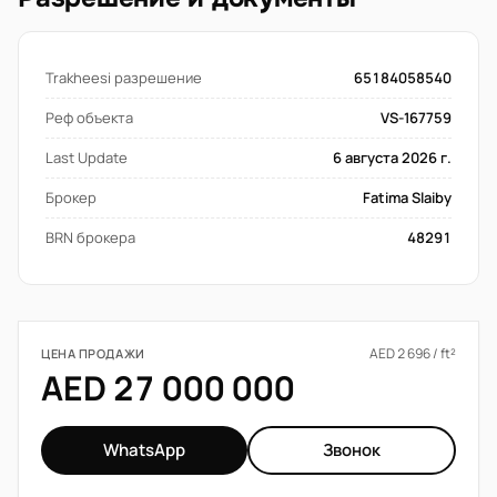
Trakheesi разрешение
65184058540
Реф объекта
VS-167759
Last Update
6 августа 2026 г.
Брокер
Fatima Slaiby
BRN брокера
48291
AED 2 696 / ft²
ЦЕНА ПРОДАЖИ
AED 27 000 000
WhatsApp
Звонок