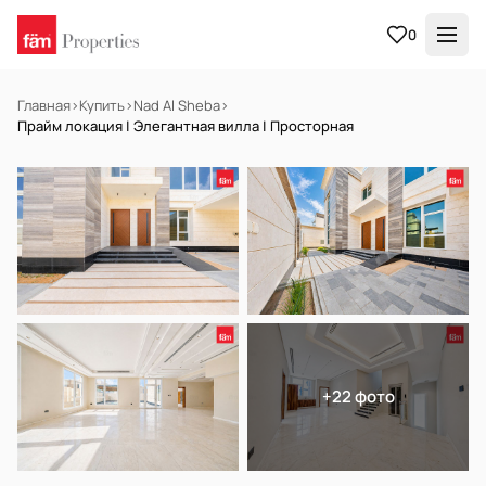
0
Главная
›
Купить
›
Nad Al Sheba
›
Прайм локация | Элегантная вилла | Просторная
НА ПРОДАЖУ
Off-plan
+22 фото