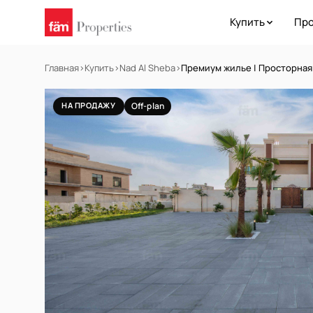
Купить
Про
Главная
›
Купить
›
Nad Al Sheba
›
Премиум жилье | Просторная
НА ПРОДАЖУ
Off-plan