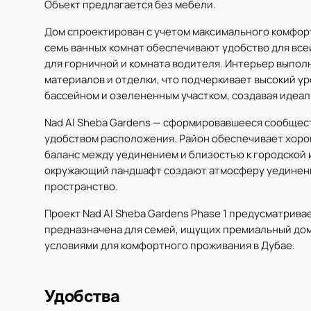
Объект предлагается без мебели.
Дом спроектирован с учетом максимального комфорт
семь ванных комнат обеспечивают удобство для все
для горничной и комната водителя. Интерьер выпо
материалов и отделки, что подчеркивает высокий у
бассейном и озелененным участком, создавая идеал
Nad Al Sheba Gardens — сформировавшееся сообщес
удобством расположения. Район обеспечивает хорош
баланс между уединением и близостью к городской
окружающий ландшафт создают атмосферу уединения
пространство.
Проект Nad Al Sheba Gardens Phase 1 предусматрива
предназначена для семей, ищущих премиальный дом
условиями для комфортного проживания в Дубае.
Удобства