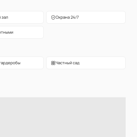
 зал
Охрана 24/7
отными
гардеробы
Частный сад