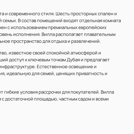
а и современного стиля. Шесть просторных спален и
й семьи. В состав помещений входят отдельная комната
лнен с использованием премиальных европейских
ровень исполнения. Вилла располагает плавательным
ьное пространство для отдыха и развлечений.
тво, известное своей спокойной атмосферой и
ий доступ к ключевым точкам Дубая и предлагает
 инфраструктуре. Естественное освещение и
, идеальную для семей, ценящих приватность и
ет гибкие условия рассрочки для покупателей. Вилла
 с достаточной площадью, частным садом и всеми