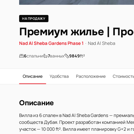
НА ПРОДАЖУ
Премиум жилье | Про
Nad Al Sheba Gardens Phase 1
·
Nad Al Sheba
6
спальни
7
ванных
9849
ft²
Описание
Удобства
Расположение
Стоимост
Описание
Вилла из 6 спален в Nad Al Sheba Gardens — премиа
сообществ Дубая. Проект разработан компанией Meraa
участок — 10 000 ft². Вилла имеет планировку G+2 и 