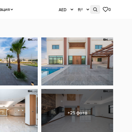
ация
0
+25 фото