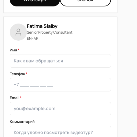
Fatima Slaiby
Senior Property Consultant
EN · AR
Имя
*
Телефон
*
Email
*
Комментарий