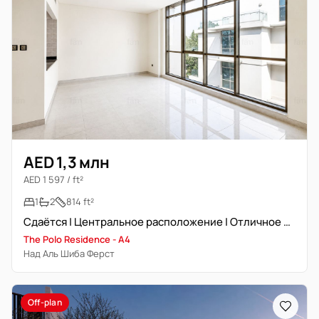
AED 1,3 млн
AED 1 597 / ft²
1
2
814 ft²
Сдаётся | Центральное расположение | Отличное состояние
The Polo Residence - A4
Над Аль Шиба Ферст
Off-plan