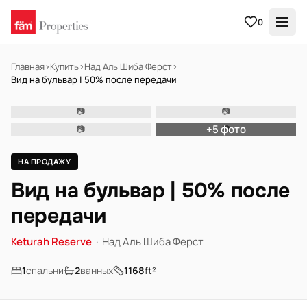
0
Главная
›
Купить
›
Над Аль Шиба Ферст
›
Вид на бульвар | 50% после передачи
📷 Фото временно недоступно
📷
📷
НА ПРОДАЖУ
Off-plan
+5 фото
📷
📷
НА ПРОДАЖУ
Вид на бульвар | 50% после
передачи
Keturah Reserve
·
Над Аль Шиба Ферст
1
спальни
2
ванных
1168
ft²