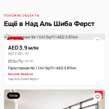
ПОХОЖИЕ ОБЪЕКТЫ
Ещё в Над Аль Шиба Ферст
Off-plan
AED 3,9 млн
AED 3 395 / ft²
1
2
1 141 ft²
Просторная 1br | 1,141 Sq Ft | AED 3.874m
Keturah Reserve
Над Аль Шиба Ферст
Готов