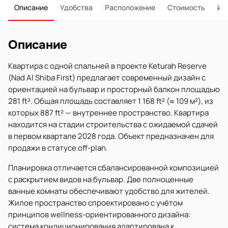
Описание
Удобства
Расположение
Стоимость
Ип
Описание
Квартира с одной спальней в проекте Keturah Reserve
(Nad Al Shiba First) предлагает современный дизайн с
ориентацией на бульвар и просторный балкон площадью
281 ft². Общая площадь составляет 1 168 ft² (≈ 109 м²), из
которых 887 ft² — внутреннее пространство. Квартира
находится на стадии строительства с ожидаемой сдачей
в первом квартале 2028 года. Объект предназначен для
продажи в статусе off-plan.
Планировка отличается сбалансированной композицией
с раскрытием видов на бульвар. Две полноценные
ванные комнаты обеспечивают удобство для жителей.
Жилое пространство спроектировано с учётом
принципов wellness-ориентированного дизайна:
система кондиционирования адаптирована к