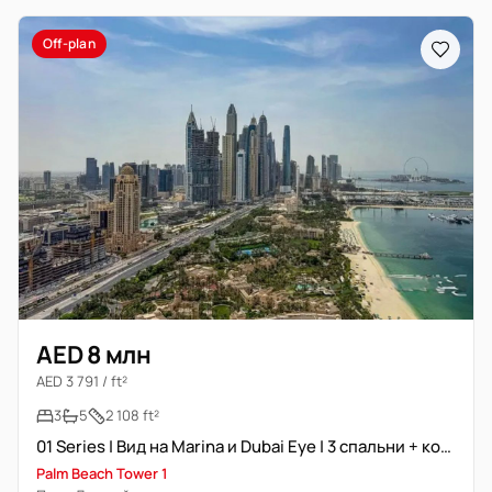
Off-plan
AED 8 млн
AED 3 791 / ft²
3
5
2 108 ft²
01 Series | Вид на Marina и Dubai Eye | 3 спальни + комната помощницы
Palm Beach Tower 1