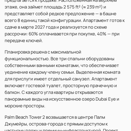
предлагается к продаже. Расположенная на верхнем
этаже, она займет площадь 2 575 ft² (≈ 239 m²) и
представляет собой редкое предложение — в башне
всего 8 единиц такой конфигурации. Апартамент готов к
сдаче в марте 2027 года и реализуется по схеме
рассрочки: 60% оплачивается при покупке, 40% — при
передаче ключей.
Планировка решена с максимальной
функциональностью. Все три спальни оборудованы
собственными ванными комнатами, что обеспечивает
уединение каждому члену семьи. Выделенная комната
для прислуги имеет отдельный санузел. Апартамент
включает гостевой туалет, просторную прачечную и
балкон. С каждого угла квартиры открываются
панорамные виды на искусственное озеро Dubai Eye и
морские просторы.
Palm Beach Tower 2 возвышается в центре Палм
Джумейры, острова-города с прямым доступом к
частному пляжу и премиум-инфраструктурой. Проект