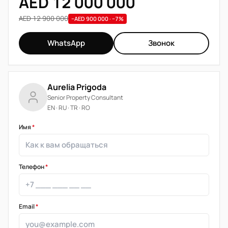
AED 12 000 000
AED 12 900 000
−AED 900 000 · −7%
WhatsApp
Звонок
Aurelia Prigoda
Senior Property Consultant
EN · RU · TR · RO
Имя
*
Телефон
*
Email
*