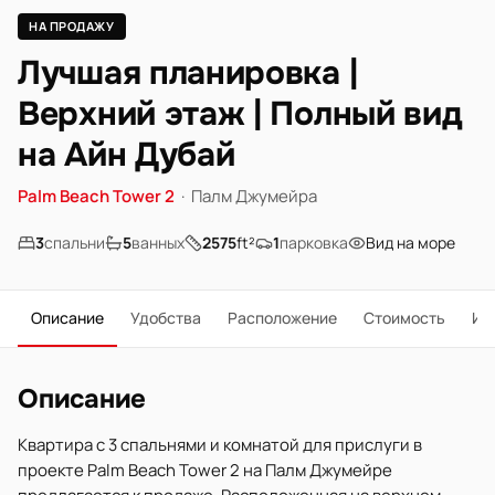
НА ПРОДАЖУ
Лучшая планировка |
Верхний этаж | Полный вид
на Айн Дубай
Palm Beach Tower 2
·
Палм Джумейра
3
спальни
5
ванных
2575
ft²
1
парковка
Вид на море
Описание
Удобства
Расположение
Стоимость
Ип
Описание
Квартира с 3 спальнями и комнатой для прислуги в
проекте Palm Beach Tower 2 на Палм Джумейре