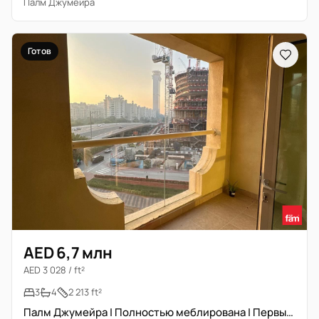
Палм Джумейра
Готов
AED 6,7 млн
AED 3 028 / ft²
3
4
2 213 ft²
Палм Джумейра | Полностью меблирована | Первый ряд