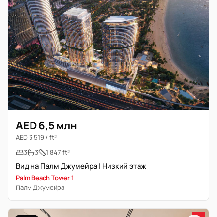
AED 6,5 млн
AED 3 519 / ft²
3
3
1 847 ft²
Вид на Палм Джумейра | Низкий этаж
Palm Beach Tower 1
Палм Джумейра