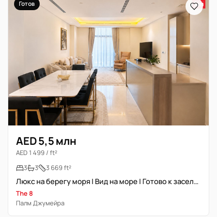
Готов
AED 5,5 млн
AED 1 499 / ft²
3
3
3 669 ft²
Люкс на берегу моря | Вид на море | Готово к заселению
The 8
Палм Джумейра