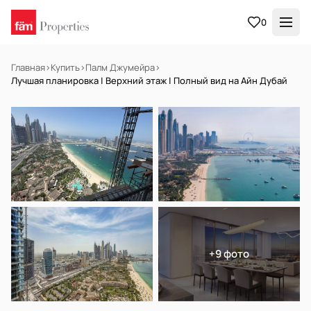
0
Главная
›
Купить
›
Палм Джумейра
›
Лучшая планировка | Верхний этаж | Полный вид на Айн Дубай
НА ПРОДАЖУ
Off-plan
+9 фото