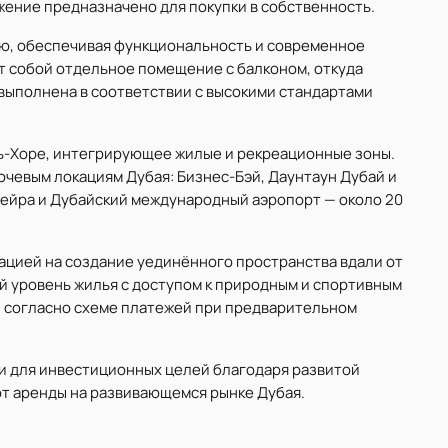
жение предназначено для покупки в собственность.
ню, обеспечивая функциональность и современное
т собой отдельное помещение с балконом, откуда
выполнена в соответствии с высокими стандартами
эль-Хоре, интегрирующее жилые и рекреационные зоны.
ючевым локациям Дубая: Бизнес-Бэй, Даунтаун Дубай и
мейра и Дубайский международный аэропорт — около 20
ацией на создание уединённого пространства вдали от
й уровень жилья с доступом к природным и спортивным
ы согласно схеме платежей при предварительном
 и для инвестиционных целей благодаря развитой
от аренды на развивающемся рынке Дубая.