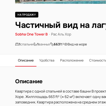
НА ПРОДАЖУ
Частичный вид на лаг
Sobha One Tower B
·
Рас Аль Хор
1
спальни
1
ванных
663
ft²
Вид на море
Описание
Удобства
Расположение
Стоимост
Описание
Квартира с одной спальней в составе башни B проект
Хоре. Жилплощадь 663 ft² (≈ 62 м²) включает одну в
заповедник. Квартира расположена на среднем этаж