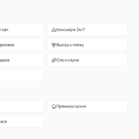
 зал
Консьерж 24/7
арковка
Выход к пляжу
щадка
Спа и сауна
Премиум кухня
раса