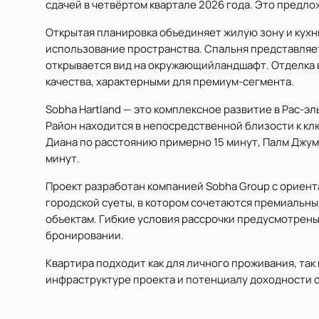
сдачей в четвёртом квартале 2026 года. Это предло
Открытая планировка объединяет жилую зону и кух
использование пространства. Спальня представляе
открывается вид на окружающийландшафт. Отделка 
качества, характерными для премиум-сегмента.
Sobha Hartland — это комплексное развитие в Рас-
Район находится в непосредственной близости к кл
Диана по расстоянию примерно 15 минут, Палм Джу
минут.
Проект разработан компанией Sobha Group с ориент
городской суеты, в котором сочетаются премиальны
объектам. Гибкие условия рассрочки предусмотрен
бронировании.
Квартира подходит как для личного проживания, так
инфраструктуре проекта и потенциалу доходности 