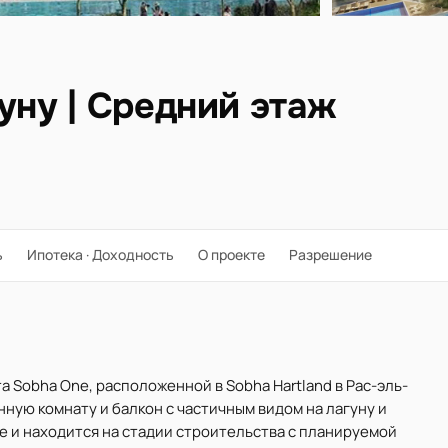
уну | Средний этаж
ь
Ипотека · Доходность
О проекте
Разрешение
а Sobha One, расположенной в Sobha Hartland в Рас-эль-
анную комнату и балкон с частичным видом на лагуну и
е и находится на стадии строительства с планируемой