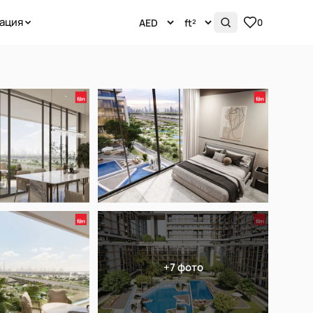
ация
0
+7 фото