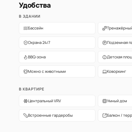
Удобства
В ЗДАНИИ
Бассейн
Тренажёрный
Охрана 24/7
Подземная п
BBQ-зона
Детская пло
Можно с животными
Коворкинг
В КВАРТИРЕ
Центральный VRV
Умный дом
Встроенные гардеробы
Балкон / тер