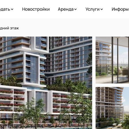
дать
Новостройки
Аренда
Услуги
Информ
едний этаж