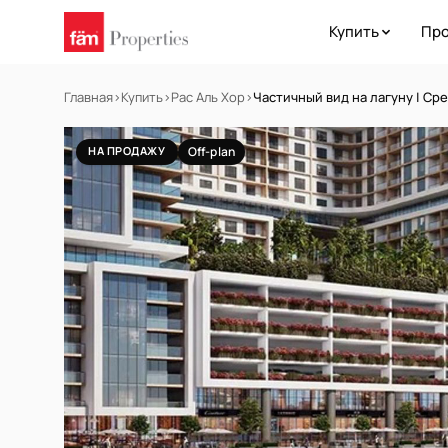
Купить
Про
Главная
›
Купить
›
Рас Аль Хор
›
Частичный вид на лагуну | Ср
НА ПРОДАЖУ
Off-plan