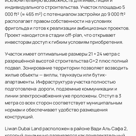
исключительную возможность для инвестиций и
индивидуального строительства. Участок площадью 5
000 ft² (≈ 465 m²) с потенциалом застройки до 9 000 ft²
располагает правом собственности на условиях
фригольда и готов к реализации амбициозных проектов.
Проект находится в стадии off-plan, что открывает
инвесторам доступ к гибким условиям приобретения.
Участок имеет оптимальные размеры 21 × 24 метра с
разрешённой высотой строительства G+2 плюс полный
подвал. Зонирование территории позволяет возводить
жилые объекты — виллы, таунхаусы или бутик-
апартаменты. Инфраструктура участка полностью
подготовлена: дороги, подземные коммуникации и
линии электроснабжения уже проложены. Отступ в 3
метра со всех сторон соответствует муниципальным
нормам и обеспечивает удобство размещения
конструкций.
Liwan Dubai Land расположен в районе Вади Аль Сафа 2,
который динамично развивается как привлекательный