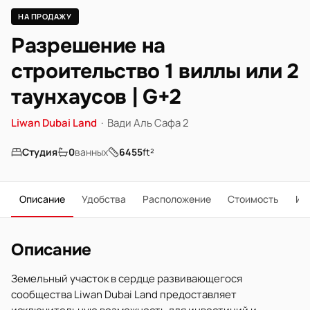
НА ПРОДАЖУ
Разрешение на
строительство 1 виллы или 2
таунхаусов | G+2
Liwan Dubai Land
·
Вади Аль Сафа 2
Студия
0
ванных
6455
ft²
Описание
Удобства
Расположение
Стоимость
Ип
Описание
Земельный участок в сердце развивающегося
сообщества Liwan Dubai Land предоставляет