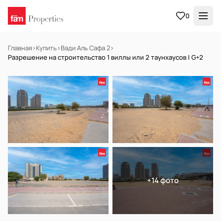
0
Главная
›
Купить
›
Вади Аль Сафа 2
›
Разрешение на строительство 1 виллы или 2 таунхаусов | G+2
НА ПРОДАЖУ
Off-plan
+14 фото