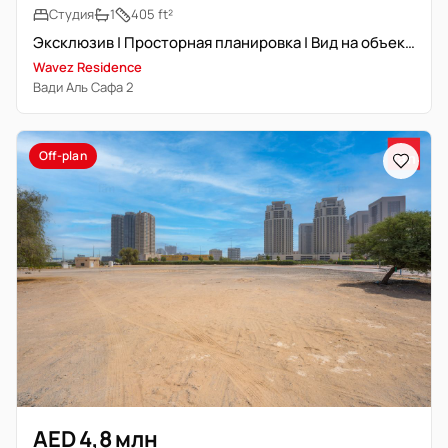
Студия
1
405 ft²
Эксклюзив | Просторная планировка | Вид на объекты
Wavez Residence
Вади Аль Сафа 2
Off-plan
AED 4,8 млн