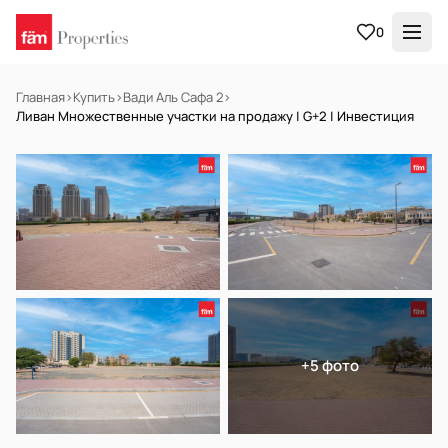
0
Главная
›
Купить
›
Вади Аль Сафа 2
›
Ливан Множественные участки на продажу | G+2 | Инвестиция
НА ПРОДАЖУ
Готов к заселению
+5 фото