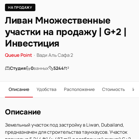
НА ПРОДАЖУ
Ливан Множественные
участки на продажу | G+2 |
Инвестиция
Queue Point
·
Вади Аль Сафа 2
Студия
0
ванных
5244
ft²
Описание
Удобства
Расположение
Стоимость
Ип
Описание
Земельный участок под застройку в Liwan, Dubailand,
предназначен для строительства таунхаусов. Участок