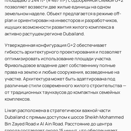
площадью 5 244 ft² (≈ 487 m²) с одобренной схемой G+2
позволяет возвести две жилые единицы на одном
земельном наделе. Объект предлагается в режиме off-
plan и ориентирован на инвесторов и разработчиков,
ищущих возможности развития жилого комплекса в
активно растущем регионе Dubailand.
Утвержденная конфигурация G+2 обеспечивает
гибкость архитектурного проектирования и позволяет
оптимизировать использование площади участка.
Фривольдовое владение дает собственнику полные
права на землю и любые сооружения, возведенные на
участке. Архитектура может быть адаптирована под
различные стили современного жилого строительства —
от традиционных таунхаусов до компактных семейных
комплексов.
Liwan расположена в стратегически важной части
Dubailand с прямым доступом к шоссе Sheikh Mohammed
Bin Zayed Road и Al Ain Road. Расстояние до центра
города составляет около 15 минут, что обеспечивает