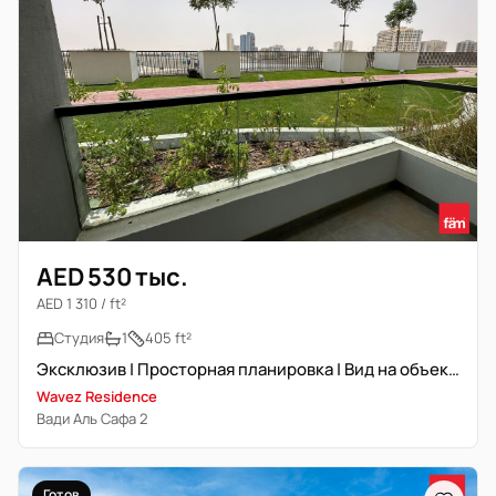
AED 530 тыс.
AED 1 310 / ft²
Студия
1
405 ft²
Эксклюзив | Просторная планировка | Вид на объекты
Wavez Residence
Вади Аль Сафа 2
Готов