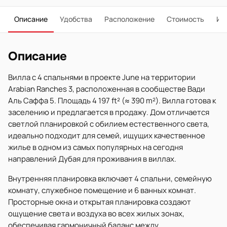
Описание
Удобства
Расположение
Стоимость
Ип
Описание
Вилла с 4 спальнями в проекте June на территории
Arabian Ranches 3, расположенная в сообществе Вади
Аль Саффа 5. Площадь 4 197 ft² (≈ 390 m²). Вилла готова к
заселению и предлагается в продажу. Дом отличается
светлой планировкой с обилием естественного света,
идеально подходит для семей, ищущих качественное
жилье в одном из самых популярных на сегодня
направлений Дубая для проживания в виллах.
Внутренняя планировка включает 4 спальни, семейную
комнату, служебное помещение и 6 ванных комнат.
Просторные окна и открытая планировка создают
ощущение света и воздуха во всех жилых зонах,
обеспечивая гармоничный баланс между