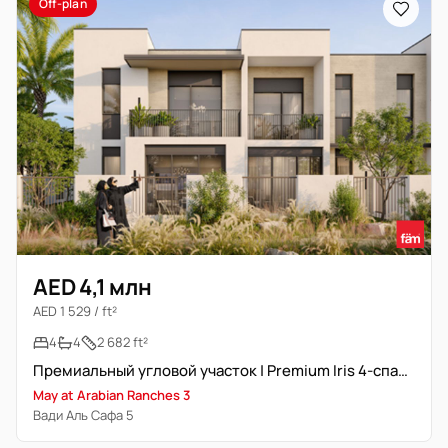
Off-plan
AED 4,1 млн
AED 1 529 / ft²
4
4
2 682 ft²
Премиальный угловой участок | Premium Iris 4-спальня
May at Arabian Ranches 3
Вади Аль Сафа 5