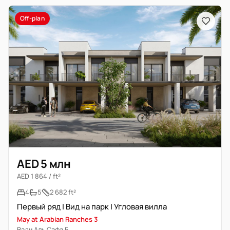
Off-plan
AED 5 млн
AED 1 864 / ft²
4
5
2 682 ft²
Первый ряд | Вид на парк | Угловая вилла
May at Arabian Ranches 3
Вади Аль Сафа 5