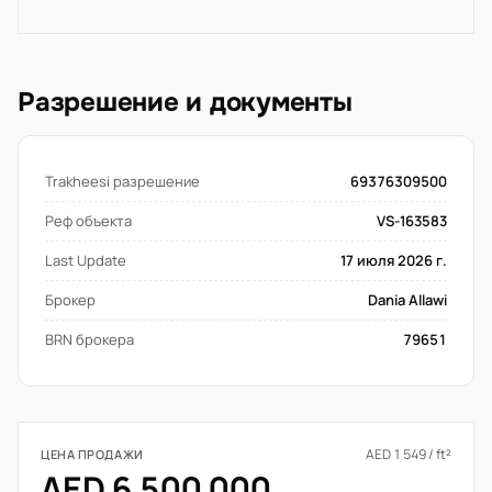
Разрешение и документы
Trakheesi разрешение
69376309500
Реф объекта
VS-163583
Last Update
17 июля 2026 г.
Брокер
Dania Allawi
BRN брокера
79651
AED 1 549 / ft²
ЦЕНА ПРОДАЖИ
AED 6 500 000