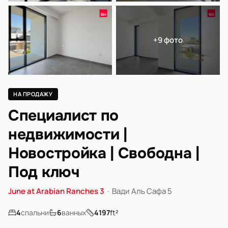
+9 фото
НА ПРОДАЖУ
Специалист по
недвижимости |
Новостройка | Свободна |
Под ключ
June at Arabian Ranches 3
·
Вади Аль Сафа 5
4
спальни
6
ванных
4197
ft²