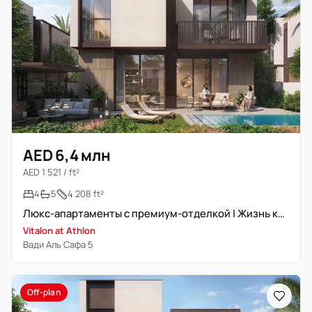
AED 6,4 млн
AED 1 521 / ft²
4
5
4 208 ft²
Люкс-апартаменты с премиум-отделкой | Жизнь класса люкс
Vitalon at Athlon
Вади Аль Сафа 5
Off-plan