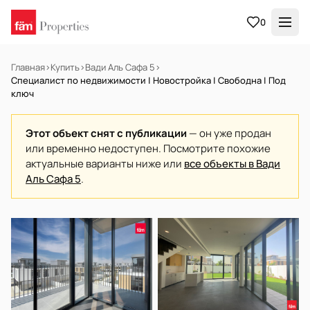
0
Главная
›
Купить
›
Вади Аль Сафа 5
›
Специалист по недвижимости | Новостройка | Свободна | Под
ключ
Этот объект снят с публикации
— он уже продан
или временно недоступен. Посмотрите похожие
актуальные варианты ниже или
все объекты в Вади
Аль Сафа 5
.
НА ПРОДАЖУ
Готов к заселению