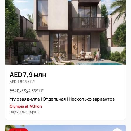
AED 7,9 млн
AED 1 808 / ft²
4
5
4 369 ft²
Угловая вилла | Отдельная | Несколько вариантов
Olympia at Athlon
Вади Аль Сафа 5