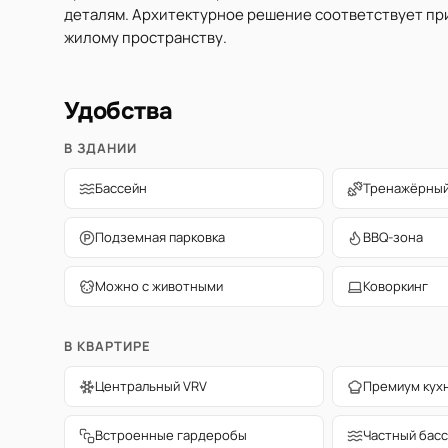
деталям. Архитектурное решение соответствует при
жилому пространству.
Удобства
В ЗДАНИИ
Бассейн
Тренажёрный
Подземная парковка
BBQ-зона
Можно с животными
Коворкинг
В КВАРТИРЕ
Центральный VRV
Премиум кух
Встроенные гардеробы
Частный бас