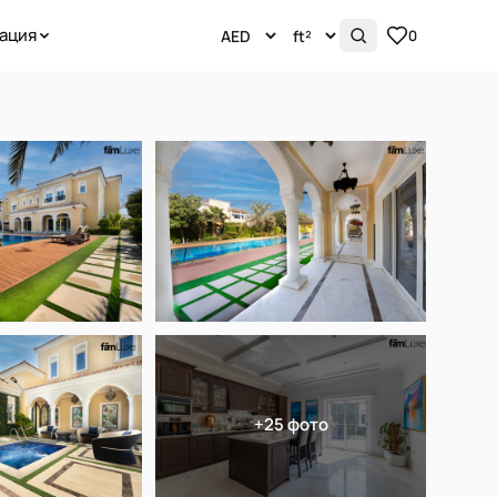
ация
0
+25 фото