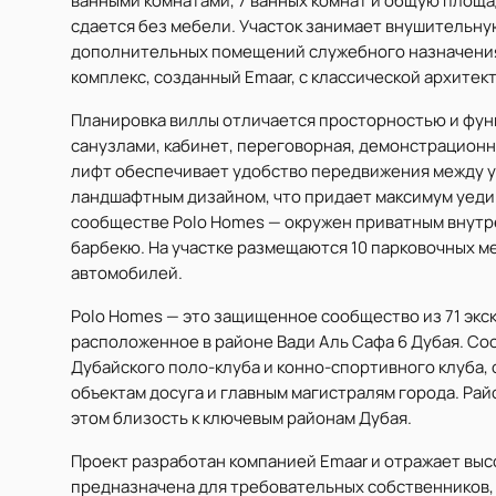
ванными комнатами, 7 ванных комнат и общую площадь 
сдается без мебели. Участок занимает внушительн
дополнительных помещений служебного назначения
комплекс, созданный Emaar, с классической архите
Планировка виллы отличается просторностью и фун
санузлами, кабинет, переговорная, демонстрационна
лифт обеспечивает удобство передвижения между 
ландшафтным дизайном, что придает максимум уеди
сообществе Polo Homes — окружен приватным внутр
барбекю. На участке размещаются 10 парковочных 
автомобилей.
Polo Homes — это защищенное сообщество из 71 экс
расположенное в районе Вади Аль Сафа 6 Дубая. Со
Дубайского поло-клуба и конно-спортивного клуба,
объектам досуга и главным магистралям города. Ра
этом близость к ключевым районам Дубая.
Проект разработан компанией Emaar и отражает выс
предназначена для требовательных собственников,