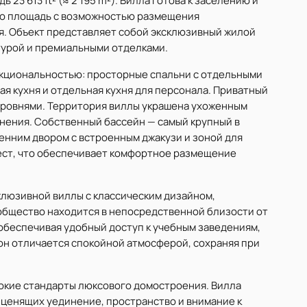
23 613 ft² (≈ 2 195 m²). Вилла готова к заселению и
ую площадь с возможностью размещения
. Объект представляет собой эксклюзивный жилой
ктурой и премиальными отделками.
кциональностью: просторные спальни с отдельными
я кухня и отдельная кухня для персонала. Приватный
уровнями. Территория виллы украшена ухоженным
нения. Собственный бассейн — самый крупный в
енним двором с встроенным джакузи и зоной для
мест, что обеспечивает комфортное размещение
клюзивной виллы с классическим дизайном,
общество находится в непосредственной близости от
 обеспечивая удобный доступ к учебным заведениям,
йон отличается спокойной атмосферой, сохраняя при
окие стандарты люксового домостроения. Вилла
 ценящих уединение, пространство и внимание к