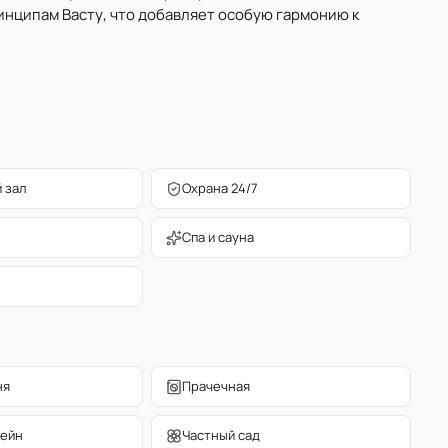
нципам Васту, что добавляет особую гармонию к
 зал
Охрана 24/7
Спа и сауна
ня
Прачечная
сейн
Частный сад