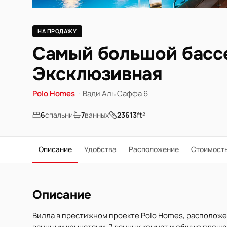
НА ПРОДАЖУ
Самый большой бассей
Эксклюзивная
Polo Homes
·
Вади Аль Саффа 6
6
спальни
7
ванных
23613
ft²
Описание
Удобства
Расположение
Стоимост
Описание
Вилла в престижном проекте Polo Homes, расположен