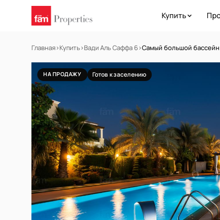
Купить
Про
Главная
›
Купить
›
Вади Аль Саффа 6
›
Самый большой бассейн 
НА ПРОДАЖУ
Готов к заселению