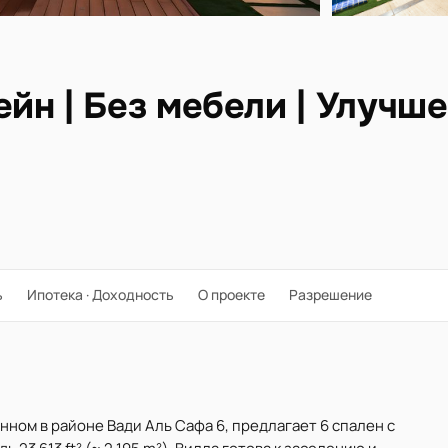
н | Без мебели | Улучше
ь
Ипотека · Доходность
О проекте
Разрешение
ном в районе Вади Аль Сафа 6, предлагает 6 спален с