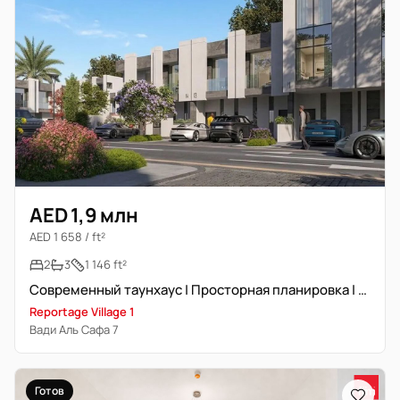
AED 1,9 млн
AED 1 658 / ft²
2
3
1 146 ft²
Современный таунхаус | Просторная планировка | Премиум-локация
Reportage Village 1
Вади Аль Сафа 7
Готов