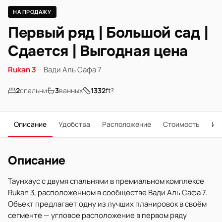
НА ПРОДАЖУ
Первый ряд | Большой сад |
Сдается | Выгодная цена
Rukan 3
·
Вади Аль Сафа 7
2
спальни
3
ванных
1332
ft²
Описание
Удобства
Расположение
Стоимость
Ип
Описание
Таунхаус с двумя спальнями в премиальном комплексе
Rukan 3, расположенном в сообществе Вади Аль Сафа 7.
Объект предлагает одну из лучших планировок в своём
сегменте — угловое расположение в первом ряду