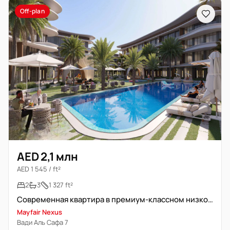
Off-plan
AED 2,1 млн
AED 1 545 / ft²
2
3
1 327 ft²
Современная квартира в премиум-классном низком здании
Mayfair Nexus
Вади Аль Сафа 7