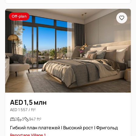
Off-plan
AED 1,5 млн
AED 1 557 / ft²
2
3
947 ft²
Гибкий план платежей | Высокий рост | Фригольд
Reportage Village 1