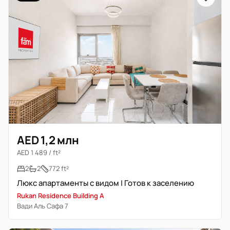
AED 1,2 млн
AED 1 489 / ft²
2
2
772 ft²
Люкс апартаменты с видом | Готов к заселению
Rukan Residence Building A
Вади Аль Сафа 7