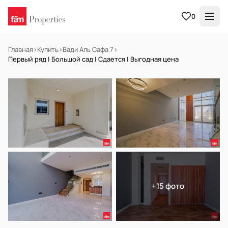
0
Главная
›
Купить
›
Вади Аль Сафа 7
›
Первый ряд | Большой сад | Сдается | Выгодная цена
НА ПРОДАЖУ
Готов к заселению
+15 фото