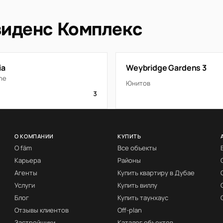
зиденс Комплекс
ia
Weybridge Gardens 3
ne
Юнитов
3
О КОМПАНИИ
КУПИТЬ
О fäm
Все объекты
Карьера
Районы
Агенты
Купить квартиру в Дубае
Услуги
Купить виллу
Блог
Купить таунхаус
Отзывы клиентов
Off-plan
Застройщики
Каталог объектов