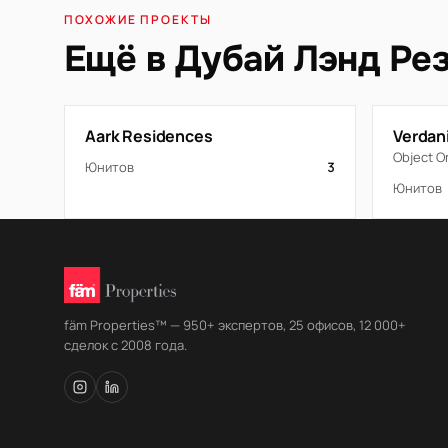
ПОХОЖИЕ ПРОЕКТЫ
Ещё в Дубай Лэнд Ре
Aark Residences
Verdan
Object O
Юнитов
3
Юнитов
fäm Properties™ — 950+ экспертов, 25 офисов, 12 000+
сделок с 2008 года.