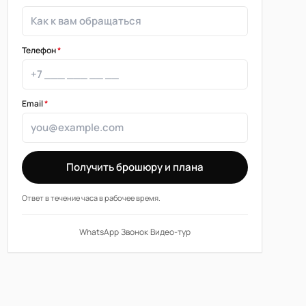
Телефон
*
Email
*
Получить брошюру и плана
Ответ в течение часа в рабочее время.
WhatsApp
·
Звонок
·
Видео-тур