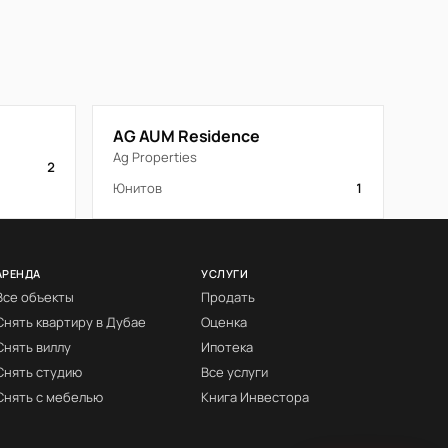
AG AUM Residence
Ag Properties
2
Юнитов
1
АРЕНДА
УСЛУГИ
Все объекты
Продать
Снять квартиру в Дубае
Оценка
Снять виллу
Ипотека
Снять студию
Все услуги
Снять с мебелью
Книга Инвестора