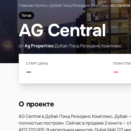
Главная
›
Купить
›
Дубай Лэнд Резиденс Комплекс
›
AG Central
Готов
AG Central
от
Ag Properties
·
Дубай Лэнд Резиденс Комплекс
СТАРТ ЦЕНЫ
ПЛАН ПЛА
—
—
О проекте
AG Central в Дубай Лэнд Резиденс Комплекс, Дубай —
полностью построен. Сейчас в продаже 2 юнита — сту
AED 720 000. В нескольких минутах: Dubai Mall (27 мин