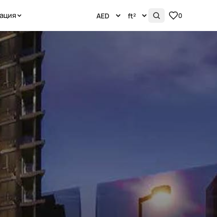
ация
0