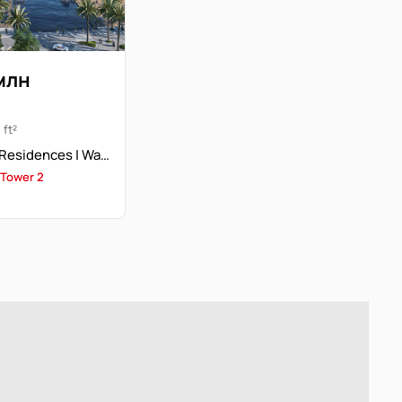
 млн
 ft²
Vida Branded Residences | Waterfront Living | 4 спальни
 Tower 2