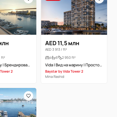
 млн
AED 11,5 млн
AED 3 913 / ft²
 ft²
4
6
2 950 ft²
Вид на марину | Брендированная резиденция | Высокий этаж
Vida | Вид на марину | Просторная планировка
 Tower 2
Baystar by Vida Tower 2
Mina Rashid