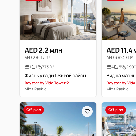
AED 2,2 млн
AED 11,4
AED 2 801 / ft²
AED 3 924 / ft²
1
1
773 ft²
4
5
2 900
Жизнь у воды | Живой район
Baystar by Vida Tower 2
Baystar by Vida
Mina Rashid
Mina Rashid
Off-plan
Off-plan