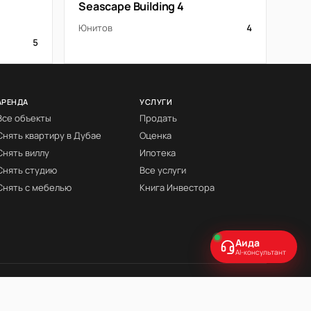
Seascape Building 4
Юнитов
4
5
АРЕНДА
УСЛУГИ
Все объекты
Продать
Снять квартиру в Дубае
Оценка
Снять виллу
Ипотека
Снять студию
Все услуги
Снять с мебелью
Книга Инвестора
Аида
AI-консультант