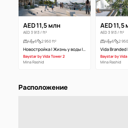
AED 11,5 млн
AED 11,5
AED 3 913 / ft²
AED 3 913 / ft²
4
6
2 950 ft²
4
6
2 950
Новостройка | Жизнь у воды | Забронировать
Baystar by Vida Tower 2
Baystar by Vida
Mina Rashid
Mina Rashid
Расположение