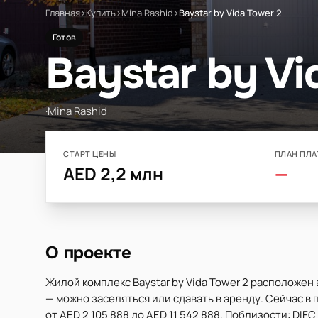
Главная
›
Купить
›
Mina Rashid
›
Baystar by Vida Tower 2
Готов
Baystar by Vi
·
Mina Rashid
СТАРТ ЦЕНЫ
ПЛАН ПЛА
AED 2,2 млн
—
О проекте
Жилой комплекс Baystar by Vida Tower 2 расположен
— можно заселяться или сдавать в аренду. Сейчас в 
от AED 2 105 888 до AED 11 542 888. Поблизости: DIFC 