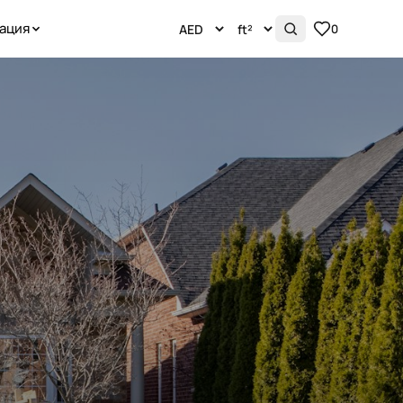
ация
0