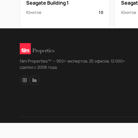
Seagate Building 1
Seagate
Юнитов
10
Юнитов
fäm Properties™ — 950+ экспертов, 25 офисов, 12 000+
сделок с 2008 года.
© fäm Properties™ · ORN 1858 · С 2008