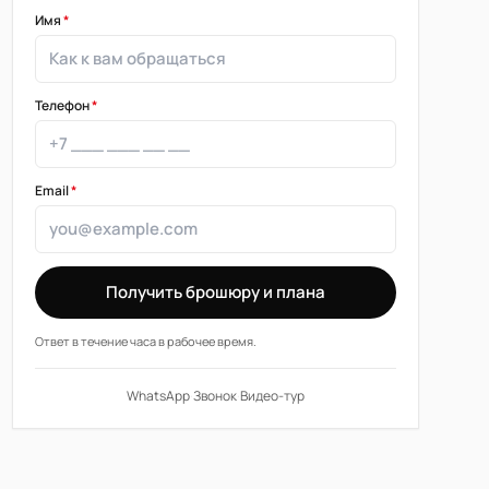
Имя
*
Телефон
*
Email
*
Получить брошюру и плана
Ответ в течение часа в рабочее время.
WhatsApp
·
Звонок
·
Видео-тур