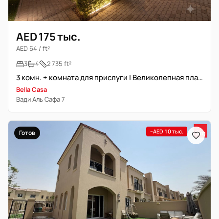
AED 175 тыс.
AED 64 / ft²
3
4
2 735 ft²
3 комн. + комната для прислуги | Великолепная планировка | Тип B
Bella Casa
Вади Аль Сафа 7
−AED 10 тыс.
Готов