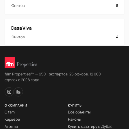
Юнитов
5
Casa Viva
Юнитов
4
fäm Properties™ — 950+ экспертов, 25 офисов, 12 000+
сделок с 2008 года.
О КОМПАНИИ
КУПИТЬ
О fäm
Все объекты
Карьера
Районы
Агенты
Купить квартиру в Дубае