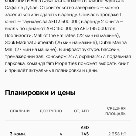
Комьюнити Bella Casa расположено в районе Вади Аль
Сафа 7 в Дубае. Строительство завершено — можно
заселяться или сдавать в аренду. Сейчас в продаже 1
юнит — таунхаус за AED 3 600 000; в аренду 2 юнита —
виллы по ценам от AED 150 000 до AED 195 000/год.
Поблизости: Mall of the Emirates (22 мин на машине),
Souk Madinat Jumeirah (26 мин на машине), Dubai Marina
Mall (27 мин на машине). В инфраструктуре: бассейн,
тренажёрный зал, консьерж 24/7, охрана 24/7, подземная
парковка. Команда fäm Properties поможет выбрать юнит
и пришлёт актуальные планировки и цены.
Планировки и цены
СРЕДНЯЯ
СПАЛЬНИ
ДОСТУПНО
ОТ, AED
ПЛОЩАДЬ
AED
3-комн.
4
145
2 638 ft²