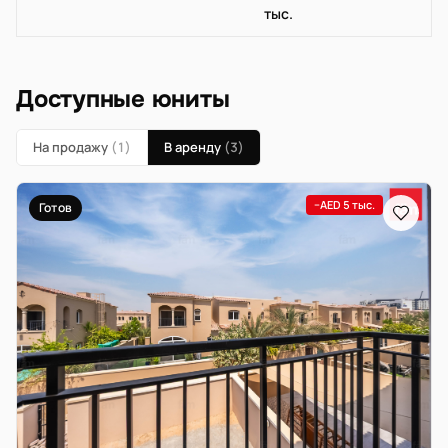
тыс.
Доступные юниты
На продажу
(1)
В аренду
(3)
−AED 5 тыс.
Готов