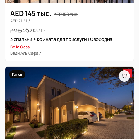
AED 145 тыс.
AED 150 тыс.
AED 71 / ft²
3
4
2 032 ft²
3 спальни + комната для прислуги | Свободна
Bella Casa
Вади Аль Сафа 7
Готов