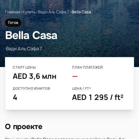
Главная
›
Купить
›
Вади Аль Сафа 7
›
Bella Casa
Готов
Bella Casa
·
Вади Аль Сафа 7
СТАРТ ЦЕНЫ
ПЛАН ПЛАТЕЖЕЙ
AED 3,6 млн
—
ДОСТУПНО ЮНИТОВ
ЦЕНА / FT²
4
AED 1 295 / ft²
О проекте