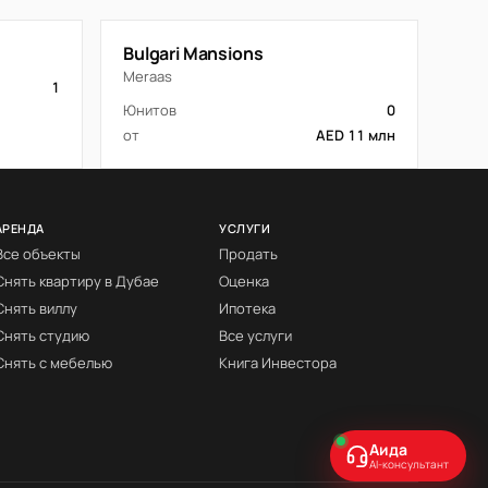
Bulgari Mansions
Meraas
1
Юнитов
0
от
AED 11 млн
АРЕНДА
УСЛУГИ
Все объекты
Продать
Снять квартиру в Дубае
Оценка
Снять виллу
Ипотека
Снять студию
Все услуги
Снять с мебелью
Книга Инвестора
Аида
AI-консультант