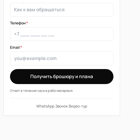
Телефон
*
Email
*
Получить брошюру и плана
Ответ в течение часа в рабочее время.
WhatsApp
·
Звонок
·
Видео-тур