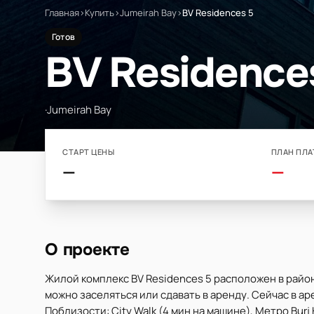
Главная
›
Купить
›
Jumeirah Bay
›
BV Residences 5
Готов
BV Residence
·
Jumeirah Bay
СТАРТ ЦЕНЫ
ПЛАН ПЛА
—
—
О проекте
Жилой комплекс BV Residences 5 расположен в райо
можно заселяться или сдавать в аренду. Сейчас в аре
Поблизости: City Walk (4 мин на машине), Метро Burj Kh