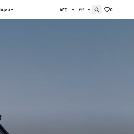
ация
0