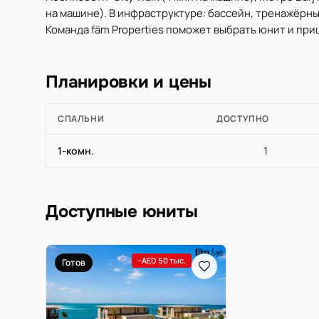
на машине). В инфраструктуре: бассейн, тренажёрный
Команда fäm Properties поможет выбрать юнит и при
Планировки и цены
СПАЛЬНИ
ДОСТУПНО
1-комн.
1
Доступные юниты
−AED 50 тыс.
Готов