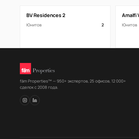
BV Residences 2
Amalfi V
Юнитов
2
Юнитов
fäm Properties™ — 950+ экспертов, 25 офисов, 12 000+
сделок с 2008 года.