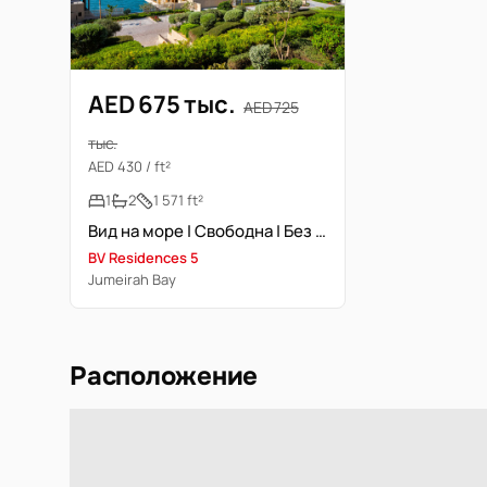
AED 675 тыс.
AED 725
тыс.
AED 430 / ft²
1
2
1 571 ft²
Вид на море | Свободна | Без мебели | Люксовая квартира
BV Residences 5
Jumeirah Bay
Расположение