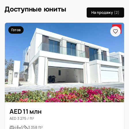
Доступные юниты
На продажу
(2)
Готов
AED 11 млн
AED 3 275 / ft²
4
5
3 358 ft²