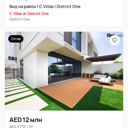
Вид на район | C Villas | District One
C Villas at District One
District One
Готов
AED 12 млн
AED 3 710 / ft²