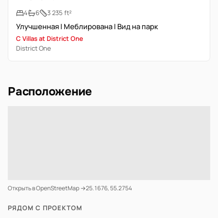
4
6
3 235 ft²
Улучшенная | Меблирована | Вид на парк
C Villas at District One
District One
Расположение
Открыть в OpenStreetMap →
25.1676, 55.2754
РЯДОМ С ПРОЕКТОМ