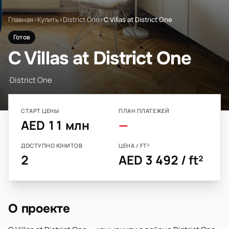
Главная
›
Купить
›
District One
›
C Villas at District One
Готов
C Villas at District One
·
District One
СТАРТ ЦЕНЫ
ПЛАН ПЛАТЕЖЕЙ
AED 11 млн
—
ДОСТУПНО ЮНИТОВ
ЦЕНА / FT²
2
AED 3 492 / ft²
О проекте