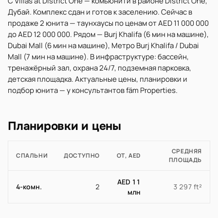
C Villas at District One — комьюнити в районе District One,
Дубай. Комплекс сдан и готов к заселению. Сейчас в
продаже 2 юнита — таунхаусы по ценам от AED 11 000 000
до AED 12 000 000. Рядом — Burj Khalifa (6 мин на машине),
Dubai Mall (6 мин на машине), Метро Burj Khalifa / Dubai
Mall (7 мин на машине). В инфраструктуре: бассейн,
тренажёрный зал, охрана 24/7, подземная парковка,
детская площадка. Актуальные цены, планировки и
подбор юнита — у консультантов fäm Properties.
Планировки и цены
СРЕДНЯЯ
СПАЛЬНИ
ДОСТУПНО
ОТ, AED
ПЛОЩАДЬ
AED 11
4-комн.
2
3 297 ft²
млн