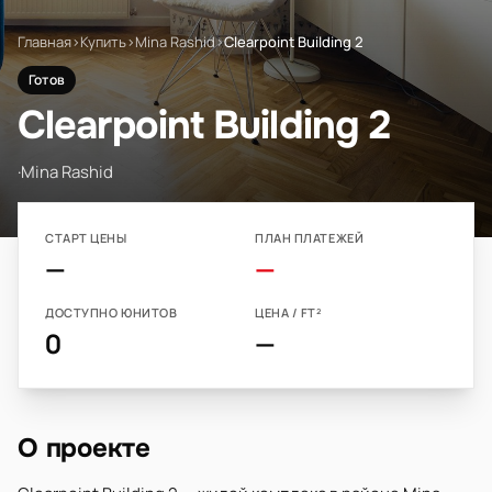
Главная
›
Купить
›
Mina Rashid
›
Clearpoint Building 2
Готов
Clearpoint Building 2
·
Mina Rashid
СТАРТ ЦЕНЫ
ПЛАН ПЛАТЕЖЕЙ
—
—
ДОСТУПНО ЮНИТОВ
ЦЕНА / FT²
0
—
О проекте