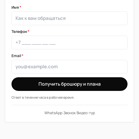
Имя
*
Телефон
*
Email
*
Получить брошюру и плана
Ответ в течение часа в рабочее время.
WhatsApp
·
Звонок
·
Видео-тур