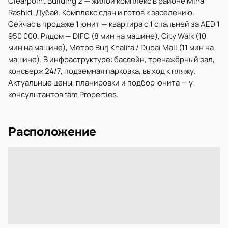
Clearpoint Building 2 — жилой комплекс в районе Mina
Rashid, Дубай. Комплекс сдан и готов к заселению.
Сейчас в продаже 1 юнит — квартира с 1 спальней за AED 1
950 000. Рядом — DIFC (8 мин на машине), City Walk (10
мин на машине), Метро Burj Khalifa / Dubai Mall (11 мин на
машине). В инфраструктуре: бассейн, тренажёрный зал,
консьерж 24/7, подземная парковка, выход к пляжу.
Актуальные цены, планировки и подбор юнита — у
консультантов fäm Properties.
Расположение