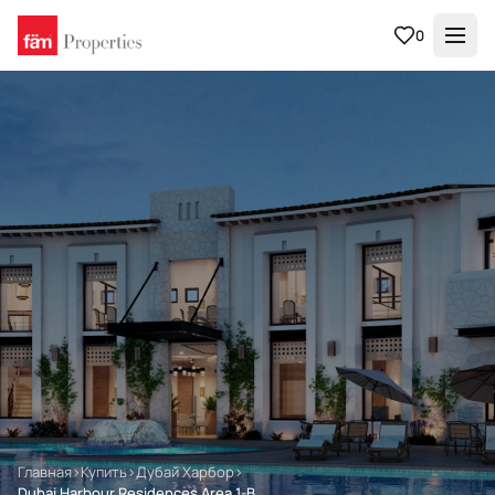
0
Главная
›
Купить
›
Дубай Харбор
›
Dubai Harbour Residences Area 1-B