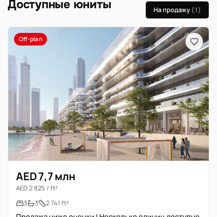
Доступные юниты
На продажу
(1)
Off-plan
AED 7,7 млн
AED 2 825 / ft²
3
3
2 741 ft²
Продажа ниже оценки | Несколько единиц доступно