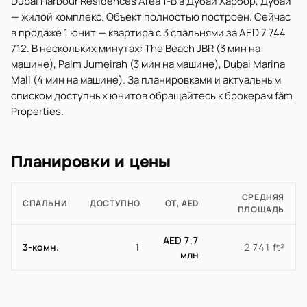
Dubai Harbour Residences Area 1-B в Дубай Харбор, Дубай
— жилой комплекс. Объект полностью построен. Сейчас
в продаже 1 юнит — квартира с 3 спальнями за AED 7 744
712. В нескольких минутах: The Beach JBR (3 мин на
машине), Palm Jumeirah (3 мин на машине), Dubai Marina
Mall (4 мин на машине). За планировками и актуальным
списком доступных юнитов обращайтесь к брокерам fäm
Properties.
Планировки и цены
СРЕДНЯЯ
СПАЛЬНИ
ДОСТУПНО
ОТ, AED
ПЛОЩАДЬ
AED 7,7
3-комн.
1
2 741 ft²
млн