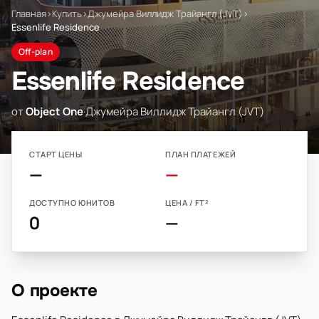
Главная
›
Купить
›
Джумейра Виллидж Трайангл (JVT)
›
Essenlife Residence
Off-plan
Essenlife Residence
от
Object One
·
Джумейра Виллидж Трайангл (JVT)
СТАРТ ЦЕНЫ
ПЛАН ПЛАТЕЖЕЙ
—
—
ДОСТУПНО ЮНИТОВ
ЦЕНА / FT²
0
—
О проекте