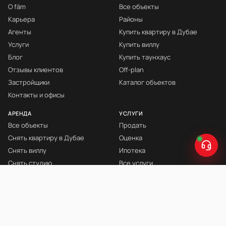
О fäm
Все объекты
Карьера
Районы
Агенты
Купить квартиру в Дубае
Услуги
Купить виллу
Блог
Купить таунхаус
Отзывы клиентов
Off-plan
Застройщики
Каталог объектов
Контакты и офисы
АРЕНДА
УСЛУГИ
Все объекты
Продать
Снять квартиру в Дубае
Оценка
Снять виллу
Ипотека
Снять студию
Все услуги
Снять с мебелью
Книга Инвестора
© fäm Properties™ · ORN 1858 · С 2008