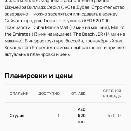
Жилой комплекс Magnolia 2 расположен в районе
Джумейра Виллидж Серкл (JVC) в Дубае. Строительство
завершено — можно заселяться или сдавать в аренду.
Сейчас в продаже 1 юнит — студия за AED 520 000.
Поблизости: Dubai Marina Mall (12 мин на машине), Mall of
the Emirates (13 мин на машине), The Beach JBR (14 мин на
машине). В инфраструктуре: бассейн, тренажёрный зал.
Команда fäm Properties поможет выбрать юнит и пришлёт
актуальные планировки и цены.
Планировки и цены
СРЕДНЯЯ
СПАЛЬНИ
ДОСТУПНО
ОТ, AED
ПЛОЩАДЬ
AED
Студия
1
520
470 ft²
тыс.