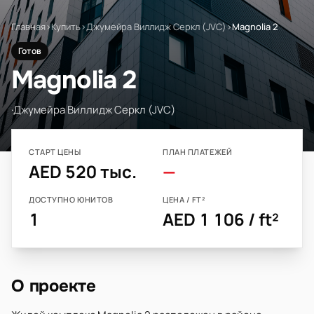
Главная
›
Купить
›
Джумейра Виллидж Серкл (JVC)
›
Magnolia 2
Готов
Magnolia 2
·
Джумейра Виллидж Серкл (JVC)
СТАРТ ЦЕНЫ
ПЛАН ПЛАТЕЖЕЙ
AED 520 тыс.
—
ДОСТУПНО ЮНИТОВ
ЦЕНА / FT²
1
AED 1 106 / ft²
О проекте