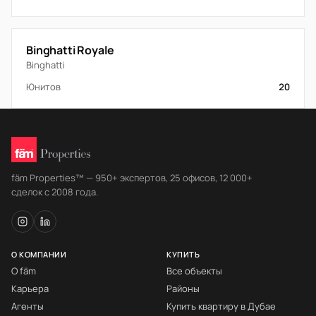
Binghatti Royale
Binghatti
Юнитов
20
fäm Properties™ — 950+ экспертов, 25 офисов, 12 000+
сделок с 2008 года.
О КОМПАНИИ
КУПИТЬ
О fäm
Все объекты
Карьера
Районы
Агенты
Купить квартиру в Дубае