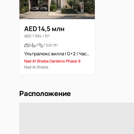
AED 14,5 млн
AED 1 934 / ft²
5
7
7 501 ft²
Ультралюкс вилла | G+2 | Частный лифт и бассейн
Nad Al Sheba Gardens Phase 9
Nad Al Sheba
Расположение