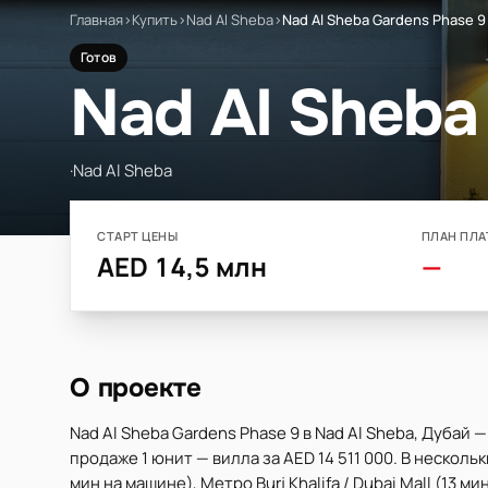
Главная
›
Купить
›
Nad Al Sheba
›
Nad Al Sheba Gardens Phase 9
Готов
Nad Al Sheba
·
Nad Al Sheba
СТАРТ ЦЕНЫ
ПЛАН ПЛА
AED 14,5 млн
—
О проекте
Nad Al Sheba Gardens Phase 9 в Nad Al Sheba, Дубай
продаже 1 юнит — вилла за AED 14 511 000. В нескольких
мин на машине), Метро Burj Khalifa / Dubai Mall (13 