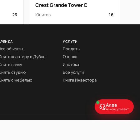
Crest Grande Tower C
23
Юнитов
16
АРЕНДА
УСЛУГИ
Все объекты
Продать
Снять квартиру в Дубае
Оценка
Снять виллу
Ипотека
Снять студию
Все услуги
Снять с мебелью
Книга Инвестора
Аида
AI-консультант