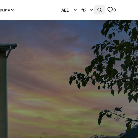
ация
0