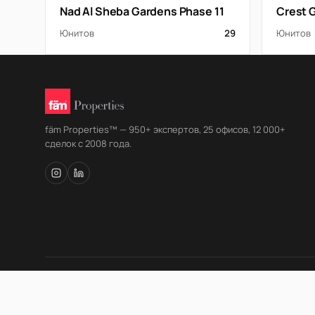
Nad Al Sheba Gardens Phase 11
Crest 
Юнитов
29
Юнитов
fäm Properties™ — 950+ экспертов, 25 офисов, 12 000+
сделок с 2008 года.
© fäm Properties™ · ORN 1858 · С 2008