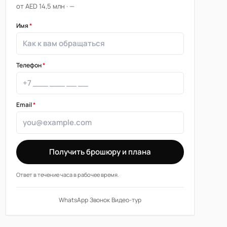
от AED 14,5 млн · —
Имя
*
Телефон
*
Email
*
Получить брошюру и плана
Ответ в течение часа в рабочее время.
WhatsApp
·
Звонок
·
Видео-тур