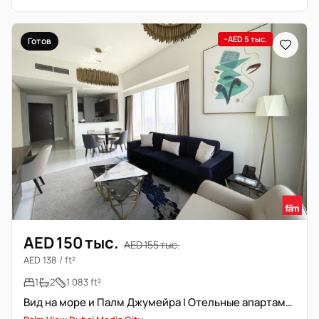
−AED 5 тыс.
Готов
AED 150 тыс.
AED 155 тыс.
AED 138 / ft²
1
2
1 083 ft²
Вид на море и Палм Джумейра | Отельные апартаменты с услугами