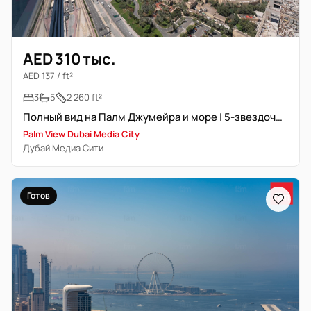
AED 310 тыс.
AED 137 / ft²
3
5
2 260 ft²
Полный вид на Палм Джумейра и море | 5-звездочный отельный сервис
Palm View Dubai Media City
Дубай Медиа Сити
Готов