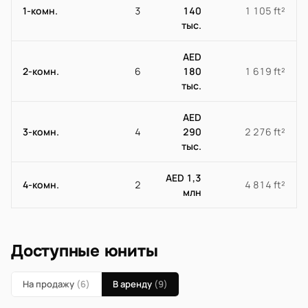
1-комн.
3
140
1 105 ft²
тыс.
AED
2-комн.
6
180
1 619 ft²
тыс.
AED
3-комн.
4
290
2 276 ft²
тыс.
AED 1,3
4-комн.
2
4 814 ft²
млн
Доступные юниты
На продажу
(6)
В аренду
(9)