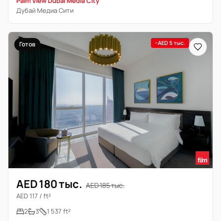
Palm View Dubai Media City
Дубай Медиа Сити
−AED 5 тыс.
Готов
AED 180 тыс.
AED 185 тыс.
AED 117 / ft²
2
3
1 537 ft²