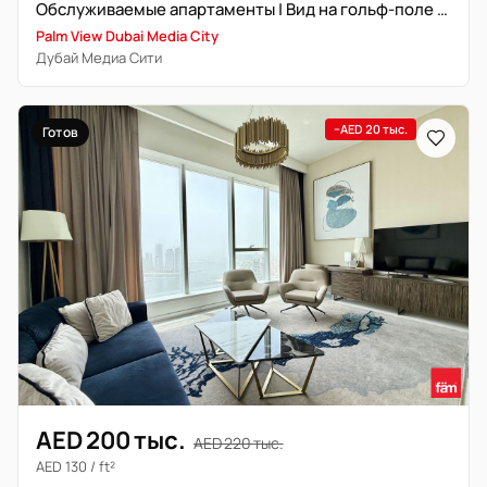
Обслуживаемые апартаменты | Вид на гольф-поле | Высокий этаж
Palm View Dubai Media City
Дубай Медиа Сити
−AED 20 тыс.
Готов
AED 200 тыс.
AED 220 тыс.
AED 130 / ft²