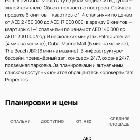
Palm View Dubai Media City в Дубай Медиа Сити, Дубай —
жилой комплекс. Объект полностью построен. Сейчас в
продаже 6 юнитов — квартиры с 1–4 спальнями по ценам
от AED 2 450 000 до AED 17 000 000; в аренду 9 юнитов —
квартиры с 1–4 спальнями по ценам от AED 140 000 до
AED 1 300 000/год. В нескольких минутах: Palm Jumeirah
(4 мин на машине), Dubai Marina Mall (5 мин на машине),
The Beach JBR (6 мин на машине). В инфраструктуре:
бассейн, тренажёрный зал, консьерж 24/7, охрана 24/7,
подземная парковка. За планировками и актуальным
списком доступных юнитов обращайтесь к брокерам fäm
Properties.
Планировки и цены
СРЕДНЯЯ
СПАЛЬНИ
ДОСТУПНО
ОТ, AED
ПЛОЩАДЬ
AED