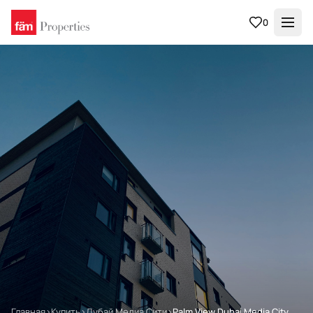
0
Главная
›
Купить
›
Дубай Медиа Сити
›
Palm View Dubai Media City