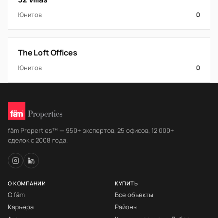
Юнитов
0
The Loft Offices
Юнитов
0
fäm Properties™ — 950+ экспертов, 25 офисов, 12 000+
сделок с 2008 года.
О КОМПАНИИ
КУПИТЬ
О fäm
Все объекты
Карьера
Районы