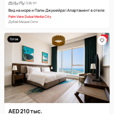
2
3
1 536 ft²
Вид на море и Палм Джумейра | Апартамент в отеле
Palm View Dubai Media City
Дубай Медиа Сити
Готов
AED 210 тыс.