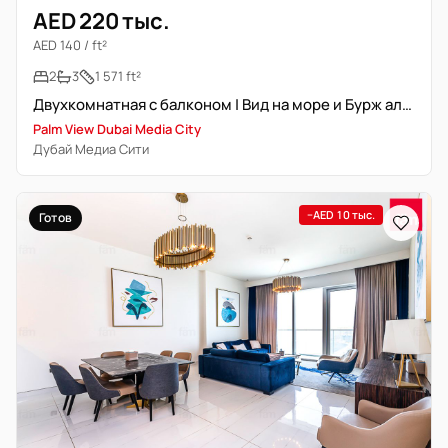
AED 220 тыс.
AED 140 / ft²
2
3
1 571 ft²
Двухкомнатная с балконом | Вид на море и Бурж аль-Араб
Palm View Dubai Media City
Дубай Медиа Сити
−AED 10 тыс.
Готов