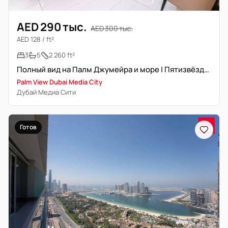
AED 290 тыс.
AED 300 тыс.
AED 128 / ft²
3
5
2 260 ft²
Полный вид на Палм Джумейра и море | Пятизвёздочное обслуживание
Palm View Dubai Media City
Дубай Медиа Сити
Готов