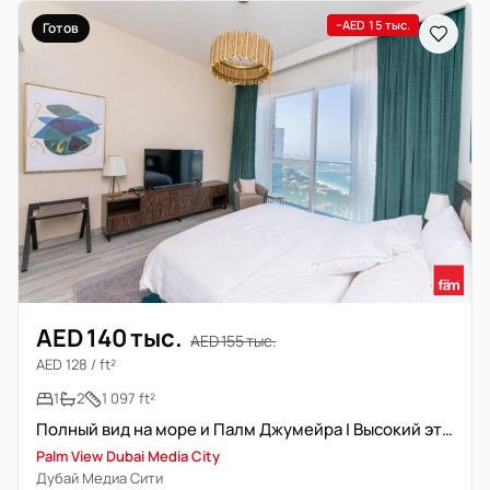
−AED 15 тыс.
Готов
AED 140 тыс.
AED 155 тыс.
AED 128 / ft²
1
2
1 097 ft²
Полный вид на море и Палм Джумейра | Высокий этаж | Обслуживание отеля
Palm View Dubai Media City
Дубай Медиа Сити