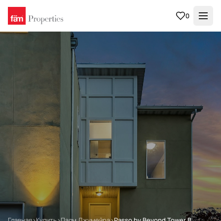
0
Главная
›
Купить
›
Палм Джумейра
›
Passo by Beyond Tower B