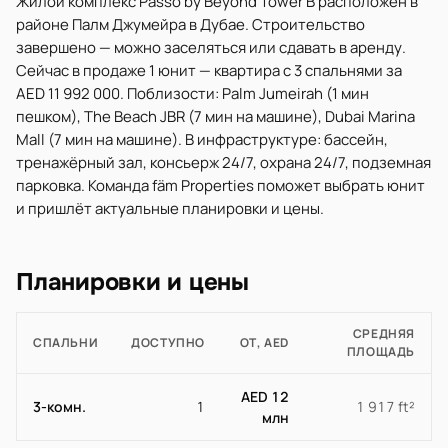
Жилой комплекс Passo by Beyond Tower B расположен в
районе Палм Джумейра в Дубае. Строительство
завершено — можно заселяться или сдавать в аренду.
Сейчас в продаже 1 юнит — квартира с 3 спальнями за
AED 11 992 000. Поблизости: Palm Jumeirah (1 мин
пешком), The Beach JBR (7 мин на машине), Dubai Marina
Mall (7 мин на машине). В инфраструктуре: бассейн,
тренажёрный зал, консьерж 24/7, охрана 24/7, подземная
парковка. Команда fäm Properties поможет выбрать юнит
и пришлёт актуальные планировки и цены.
Планировки и цены
СРЕДНЯЯ
СПАЛЬНИ
ДОСТУПНО
ОТ, AED
ПЛОЩАДЬ
AED 12
3-комн.
1
1 917 ft²
млн