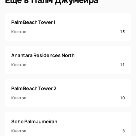
Ещё в Палм Джумейра
Palm Beach Tower 1
Юнитов
13
Anantara Residences North
Юнитов
11
Palm Beach Tower 2
Юнитов
10
Soho Palm Jumeirah
Юнитов
8