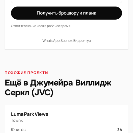
Получить брошюру и плана
Ответ в течение часа в рабочее время.
WhatsApp
·
Звонок
·
Видео-тур
ПОХОЖИЕ ПРОЕКТЫ
Ещё в Джумейра Виллидж
Серкл (JVC)
Luma Park Views
Townx
Юнитов
34