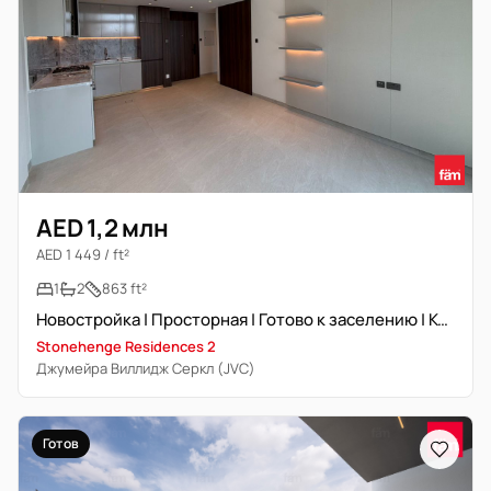
AED 1,2 млн
AED 1 449 / ft²
1
2
863 ft²
Новостройка | Просторная | Готово к заселению | Комната для прислуги
Stonehenge Residences 2
Джумейра Виллидж Серкл (JVC)
Готов