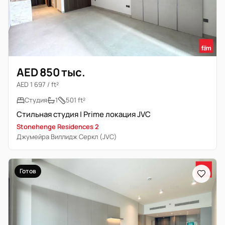
AED 850 тыс.
AED 1 697 / ft²
Студия
1
501 ft²
Стильная студия | Prime локация JVC
Stonehenge Residences 2
Джумейра Виллидж Серкл (JVC)
Готов