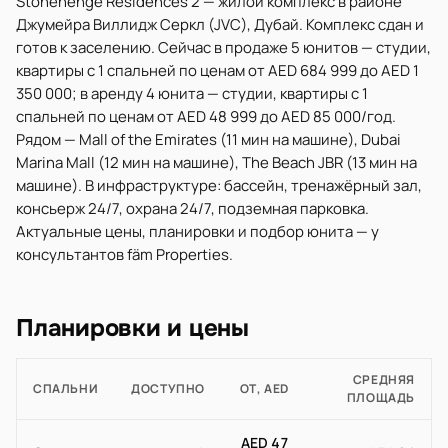
Stonehenge Residences 2 — жилой комплекс в районе
Джумейра Виллидж Серкл (JVC), Дубай. Комплекс сдан и
готов к заселению. Сейчас в продаже 5 юнитов — студии,
квартиры с 1 спальней по ценам от AED 684 999 до AED 1
350 000; в аренду 4 юнита — студии, квартиры с 1
спальней по ценам от AED 48 999 до AED 85 000/год.
Рядом — Mall of the Emirates (11 мин на машине), Dubai
Marina Mall (12 мин на машине), The Beach JBR (13 мин на
машине). В инфраструктуре: бассейн, тренажёрный зал,
консьерж 24/7, охрана 24/7, подземная парковка.
Актуальные цены, планировки и подбор юнита — у
консультантов fäm Properties.
Планировки и цены
СРЕДНЯЯ
СПАЛЬНИ
ДОСТУПНО
ОТ, AED
ПЛОЩАДЬ
AED 47