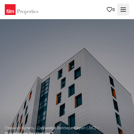
0
Главная
›
Купить
›
Джумейра Виллидж Серкл (JVC)
›
Stonehenge Residences 2