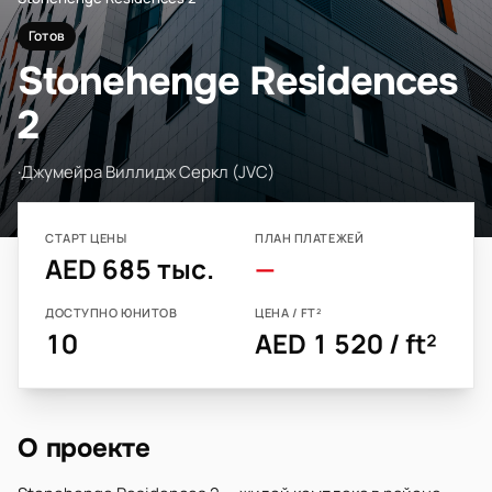
Готов
Stonehenge Residences
2
·
Джумейра Виллидж Серкл (JVC)
СТАРТ ЦЕНЫ
ПЛАН ПЛАТЕЖЕЙ
AED 685 тыс.
—
ДОСТУПНО ЮНИТОВ
ЦЕНА / FT²
10
AED 1 520 / ft²
О проекте