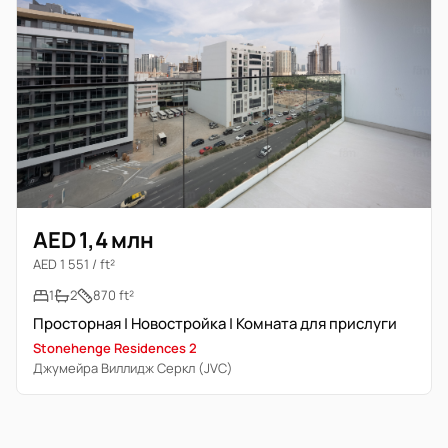
AED 1,4 млн
AED 1 551 / ft²
1
2
870 ft²
Просторная | Новостройка | Комната для прислуги
Stonehenge Residences 2
Джумейра Виллидж Серкл (JVC)