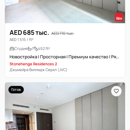
AED 685 тыс.
AED 710 тыс.
AED 1 515 / ft²
Студия
1
452 ft²
Новостройка | Просторная | Премиум качество | Рядом с выездом
Stonehenge Residences 2
Джумейра Виллидж Серкл (JVC)
Готов