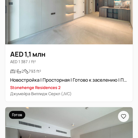
AED 1,1 млн
AED 1 387 / ft²
1
2
793 ft²
Новостройка | Просторная | Готово к заселению | Премиум
Stonehenge Residences 2
Джумейра Виллидж Серкл (JVC)
Готов