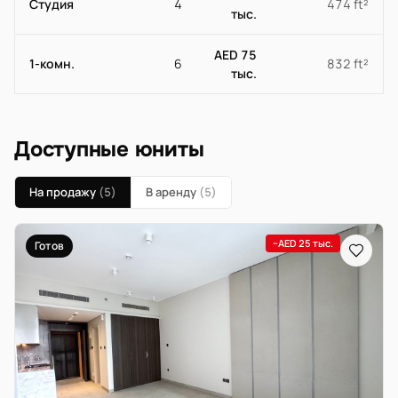
Студия
4
474 ft²
тыс.
AED 75
1-комн.
6
832 ft²
тыс.
Доступные юниты
На продажу
(5)
В аренду
(5)
−AED 25 тыс.
Готов