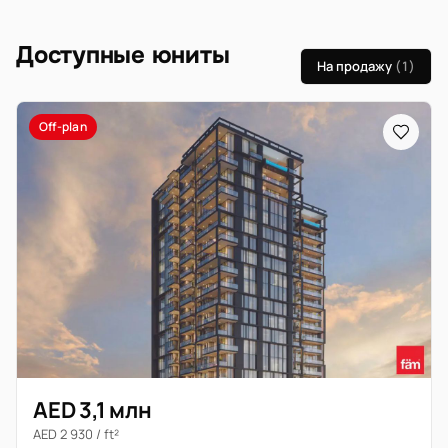
Доступные юниты
На продажу
(1)
Off-plan
AED 3,1 млн
AED 2 930 / ft²