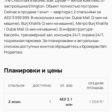
The Crestmark в Бизнес Бэй, Дубай — жилой комплекс от
застройщика Ellington. Объект полностью построен.
Сейчас в продаже 1 юнит — квартира с 2 спальнями за
AED 3 099 999. В нескольких минутах: Dubai Mall (2 мин на
машине), Burj Khalifa (2 мин на машине), Метро Burj Khalifa
/ Dubai Mall (4 мин на машине). В инфраструктуре:
бассейн, тренажёрный зал, консьерж 24/7, охрана 24/7,
подземная парковка. За планировками и актуальным
списком доступных юнитов обращайтесь к брокерам fäm
Properties.
Планировки и цены
СРЕДНЯЯ
СПАЛЬНИ
ДОСТУПНО
ОТ, AED
ПЛОЩАДЬ
AED 3,1
2-комн.
1
1 058 ft²
млн