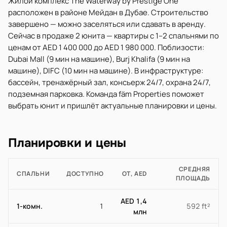
Жилой комплекс The Waterway by Prestige One
расположен в районе Мейдан в Дубае. Строительство
завершено — можно заселяться или сдавать в аренду.
Сейчас в продаже 2 юнита — квартиры с 1–2 спальнями по
ценам от AED 1 400 000 до AED 1 980 000. Поблизости:
Dubai Mall (9 мин на машине), Burj Khalifa (9 мин на
машине), DIFC (10 мин на машине). В инфраструктуре:
бассейн, тренажёрный зал, консьерж 24/7, охрана 24/7,
подземная парковка. Команда fäm Properties поможет
выбрать юнит и пришлёт актуальные планировки и цены.
Планировки и цены
СРЕДНЯЯ
СПАЛЬНИ
ДОСТУПНО
ОТ, AED
ПЛОЩАДЬ
AED 1,4
1-комн.
1
592 ft²
млн