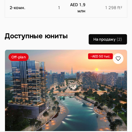
AED 1,9
2-комн.
1
1 298 ft²
млн
Доступные юниты
На продажу
(2)
−AED 50 тыс.
Off-plan