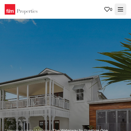
0
Главная
›
Купить
›
Мейдан
›
The Waterway by Prestige One