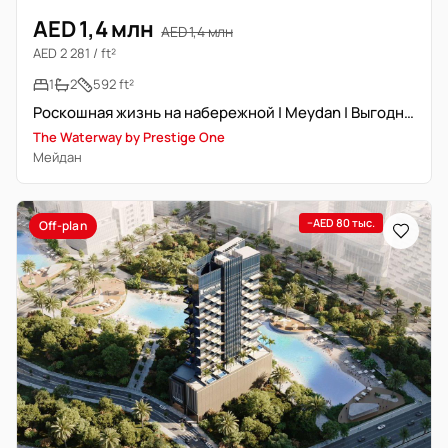
AED 1,4 млн
AED 1,4 млн
AED 2 281 / ft²
1
2
592 ft²
Роскошная жизнь на набережной | Meydan | Выгодное предложение
The Waterway by Prestige One
Мейдан
−AED 80 тыс.
Off-plan