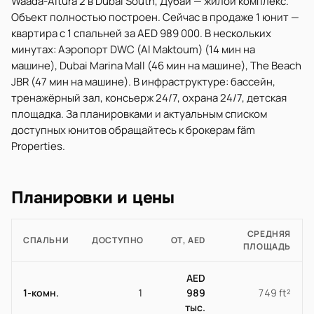
Waada-Altura 2 в Dubai South, Дубай — жилой комплекс.
Объект полностью построен. Сейчас в продаже 1 юнит —
квартира с 1 спальней за AED 989 000. В нескольких
минутах: Аэропорт DWC (Al Maktoum) (14 мин на
машине), Dubai Marina Mall (46 мин на машине), The Beach
JBR (47 мин на машине). В инфраструктуре: бассейн,
тренажёрный зал, консьерж 24/7, охрана 24/7, детская
площадка. За планировками и актуальным списком
доступных юнитов обращайтесь к брокерам fäm
Properties.
Планировки и цены
СРЕДНЯЯ
СПАЛЬНИ
ДОСТУПНО
ОТ, AED
ПЛОЩАДЬ
AED
1-комн.
1
989
749 ft²
тыс.