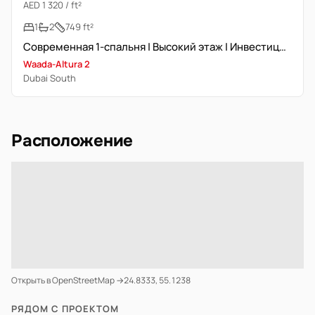
AED 1 320 / ft²
1
2
749 ft²
Современная 1-спальня | Высокий этаж | Инвестиционная сделка
Waada-Altura 2
Dubai South
Расположение
Открыть в OpenStreetMap →
24.8333, 55.1238
РЯДОМ С ПРОЕКТОМ