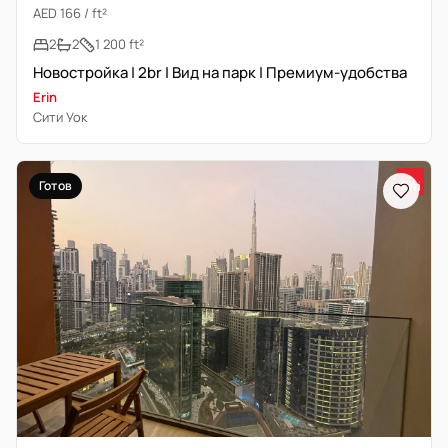
AED 166 / ft²
2
2
1 200 ft²
Новостройка | 2br | Вид на парк | Премиум-удобства
Erin
Сити Уок
Готов