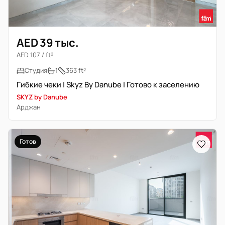
AED 39 тыс.
AED 107 / ft²
Студия
1
363 ft²
Гибкие чеки | Skyz By Danube | Готово к заселению
SKYZ by Danube
Арджан
Готов