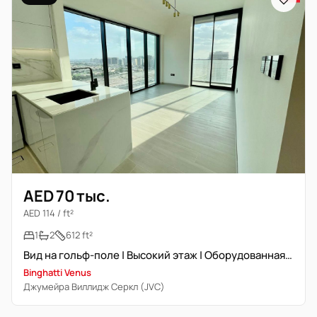
AED 70 тыс.
AED 114 / ft²
1
2
612 ft²
Вид на гольф-поле | Высокий этаж | Оборудованная кухня
Binghatti Venus
Джумейра Виллидж Серкл (JVC)