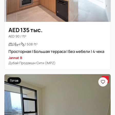
AED 135 тыс.
AED 90 / ft²
2
4
1 508 ft²
Просторная | Большая терраса | Без мебели | 4 чека
Jannat B
Дубай Продакшн Сити (IMPZ)
Готов