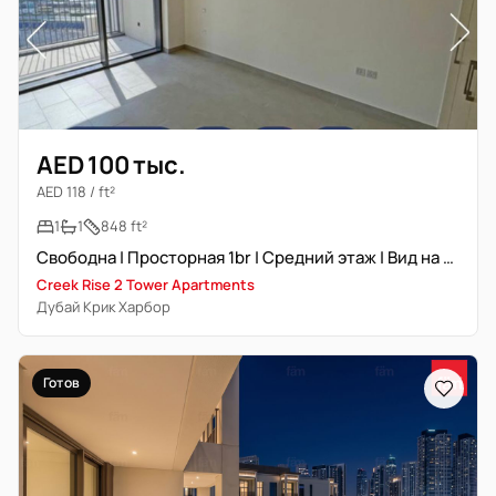
AED 100 тыс.
AED 118 / ft²
1
1
848 ft²
Свободна | Просторная 1br | Средний этаж | Вид на комплекс
Creek Rise 2 Tower Apartments
Дубай Крик Харбор
Готов