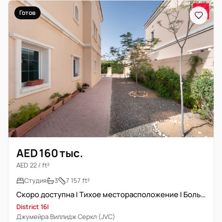
Готов
AED 160 тыс.
AED 22 / ft²
Студия
3
7 157 ft²
Скоро доступна | Тихое месторасположение | Большой сад
District 16I
Джумейра Виллидж Серкл (JVC)