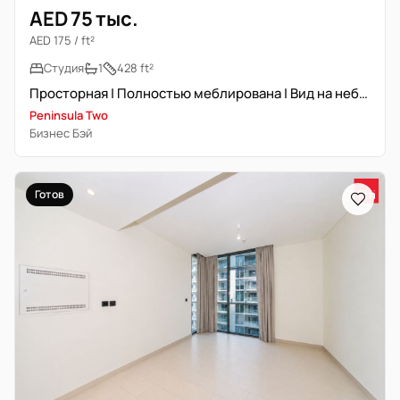
AED 75 тыс.
AED 175 / ft²
Студия
1
428 ft²
Просторная | Полностью меблирована | Вид на небоскребы и Бурж Халифа
Peninsula Two
Бизнес Бэй
Готов