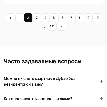
«
1
2
3
4
5
6
7
8
9
10
»
…
321
Часто задаваемые вопросы
Можно ли снять квартиру в Дубае без
+
резидентской визы?
+
Как оплачивается аренда — чеками?