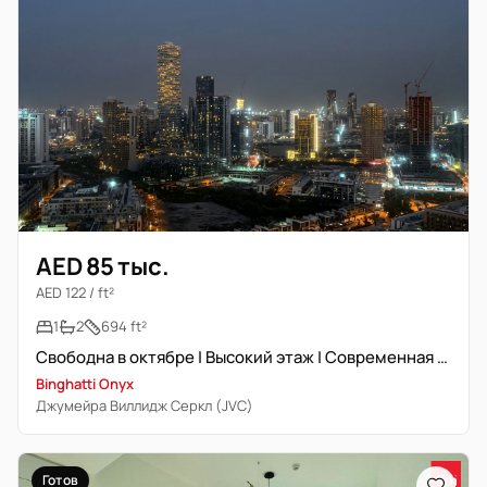
AED 85 тыс.
AED 122 / ft²
1
2
694 ft²
Свободна в октябре | Высокий этаж | Современная мебель
Binghatti Onyx
Джумейра Виллидж Серкл (JVC)
Готов