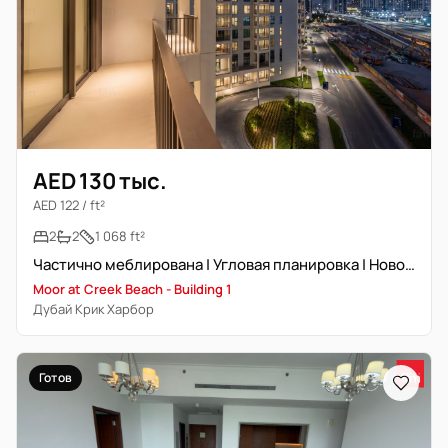
AED 130 тыс.
AED 122 / ft²
2
2
1 068 ft²
Частично меблирована | Угловая планировка | Новостройка
Moor at Creek Beach - Building 1
Дубай Крик Харбор
Готов