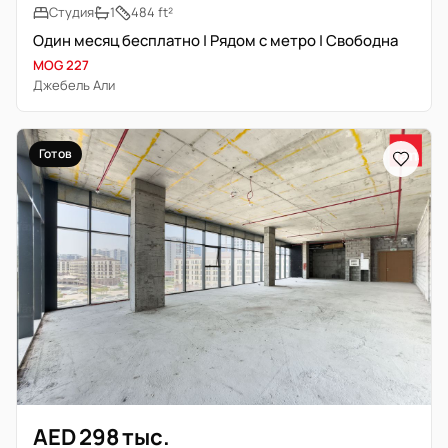
Студия
1
484 ft²
Один месяц бесплатно | Рядом с метро | Свободна
MOG 227
Джебель Али
Готов
AED 298 тыс.