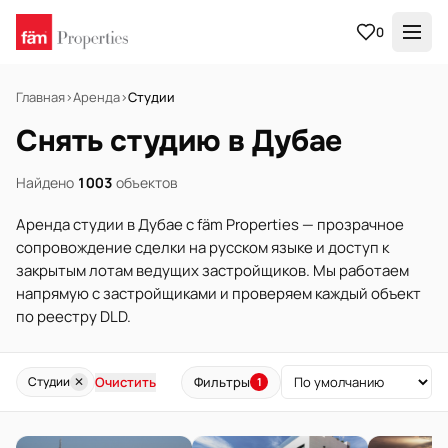
0
Главная
›
Аренда
›
Студии
Снять студию в Дубае
Найдено
1003
объектов
Аренда студии в Дубае с fäm Properties — прозрачное
сопровождение сделки на русском языке и доступ к
закрытым лотам ведущих застройщиков. Мы работаем
напрямую с застройщиками и проверяем каждый объект
по реестру DLD.
Очистить
Фильтры
Студии
✕
1