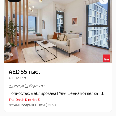
AED 55 тыс.
AED 129 / ft²
Студия
1
426 ft²
Полностью меблирована | Улучшенная отделка | Вид на главную дорогу
The Dania District 3
Дубай Продакшн Сити (IMPZ)