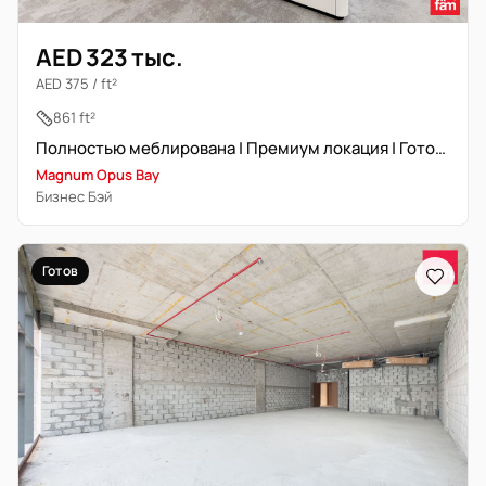
AED 323 тыс.
AED 375 / ft²
861 ft²
Полностью меблирована | Премиум локация | Готова к въезду
Magnum Opus Bay
Бизнес Бэй
Готов