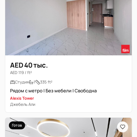
AED 40 тыс.
AED 119 / ft²
Студия
1
335 ft²
Рядом с метро | Без мебели | Свободна
Alexis Tower
Джебель Али
Готов