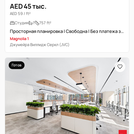
AED 45 тыс.
AED 59 / ft²
Студия
1
757 ft²
Просторная планировка | Свободна | Без платежа за охлаждение
Magnolia 1
Джумейра Виллидж Серкл (JVC)
Готов