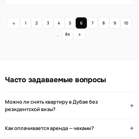
«
1
2
3
4
5
6
7
8
9
10
»
…
84
Часто задаваемые вопросы
Можно ли снять квартиру в Дубае без
+
резидентской визы?
+
Как оплачивается аренда — чеками?