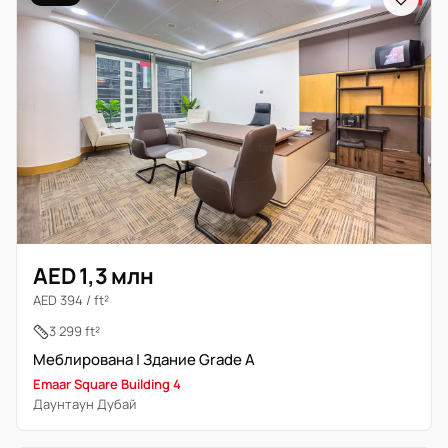
AED 1,3 млн
AED 394 / ft²
3 299 ft²
Меблирована | Здание Grade A
Emaar Square Building 4
Даунтаун Дубай