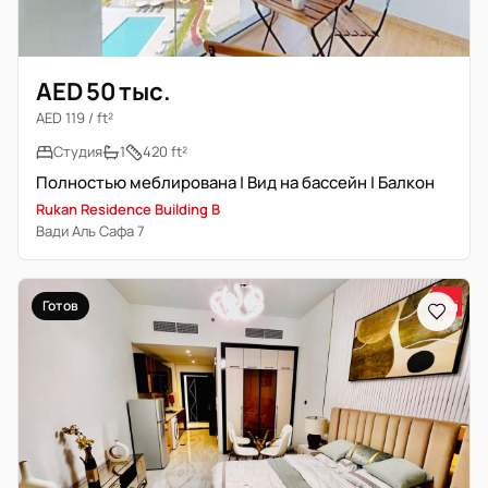
AED 50 тыс.
AED 119 / ft²
Студия
1
420 ft²
Полностью меблирована | Вид на бассейн | Балкон
Rukan Residence Building B
Вади Аль Сафа 7
Готов