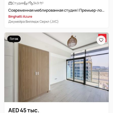
Студия
1
349 ft²
Современная меблированная студия | Премьер-локация | Рядом с выходом
Binghatti Azure
Джумейра Виллидж Серкл (JVC)
Готов
AED 45 тыс.