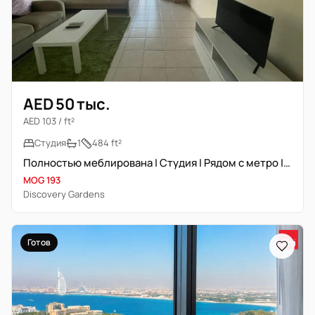
AED 50 тыс.
AED 103 / ft²
Студия
1
484 ft²
Полностью меблирована | Студия | Рядом с метро | Свободна
MOG 193
Discovery Gardens
Готов