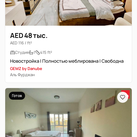
AED 48 тыс.
AED 116 / ft²
Студия
1
415 ft²
Новостройка | Полностью меблирована | Свободна
GEMZ by Danube
Аль Фурджан
Готов