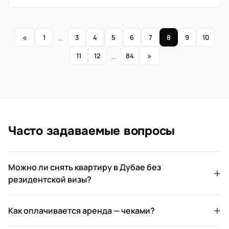
«
1
…
3
4
5
6
7
8
9
10
»
11
12
…
84
Часто задаваемые вопросы
Можно ли снять квартиру в Дубае без
+
резидентской визы?
+
Как оплачивается аренда — чеками?