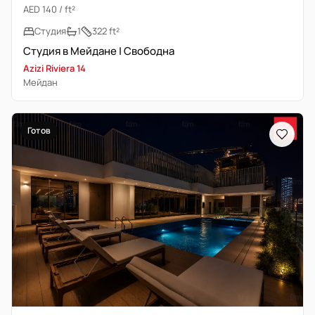
AED 140 / ft²
Студия
1
322 ft²
Студия в Мейдане | Свободна
Azizi Riviera 14
Мейдан
Готов