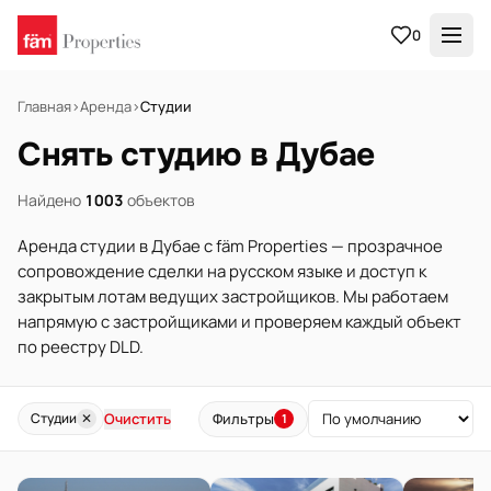
0
Главная
›
Аренда
›
Студии
Снять студию в Дубае
Найдено
1003
объектов
Аренда студии в Дубае с fäm Properties — прозрачное
сопровождение сделки на русском языке и доступ к
закрытым лотам ведущих застройщиков. Мы работаем
напрямую с застройщиками и проверяем каждый объект
по реестру DLD.
Очистить
Фильтры
Студии
✕
1