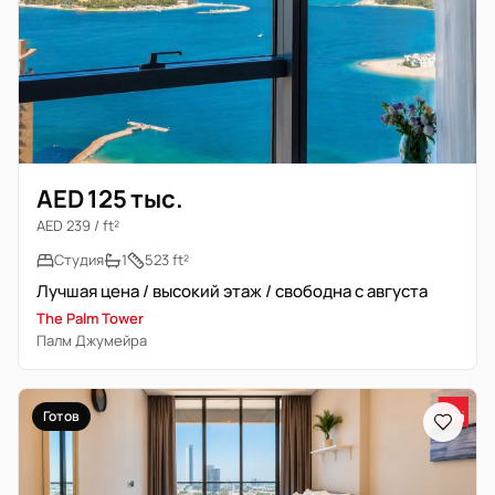
AED 125 тыс.
AED 239 / ft²
Студия
1
523 ft²
Лучшая цена / высокий этаж / свободна с августа
The Palm Tower
Палм Джумейра
Готов