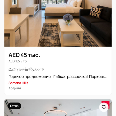
AED 45 тыс.
AED 127 / ft²
Студия
1
353 ft²
Горячее предложение | Гибкая рассрочка | Парковка включена
Samana Hills
Арджан
Готов