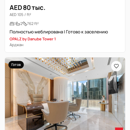
AED 80 тыс.
AED 105 / ft²
1
2
762 ft²
Полностью меблирована | Готово к заселению
OPALZ by Danube Tower 1
Арджан
Готов