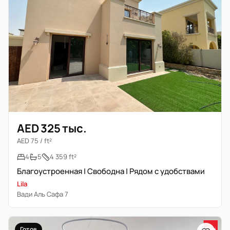
AED 325 тыс.
AED 75 / ft²
4
5
4 359 ft²
Благоустроенная | Свободна | Рядом с удобствами
Lila
Вади Аль Сафа 7
Готов