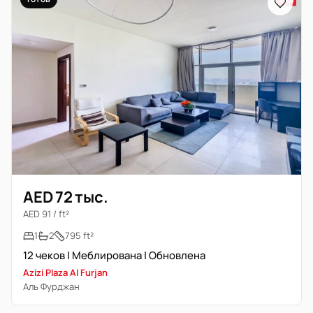
AED 72 тыс.
AED 91 / ft²
1
2
795 ft²
12 чеков | Меблирована | Обновлена
Azizi Plaza Al Furjan
Аль Фурджан