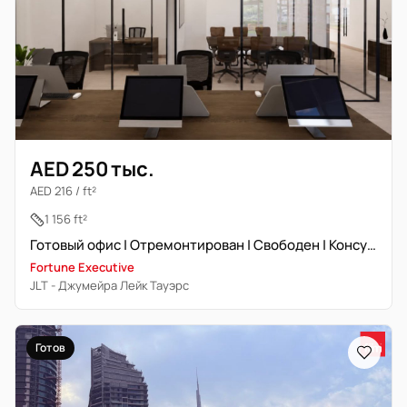
AED 250 тыс.
AED 216 / ft²
1 156 ft²
Готовый офис | Отремонтирован | Свободен | Консультация
Fortune Executive
JLT - Джумейра Лейк Тауэрс
Готов