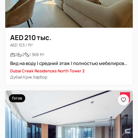
AED 210 тыс.
AED 153 / ft²
2
2
1 368 ft²
Вид на воду | средний этаж | полностью мебелирована
Dubai Creek Residences North Tower 2
Дубай Крик Харбор
Готов