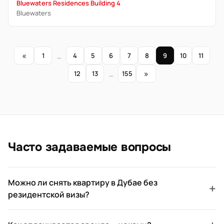
Bluewaters Residences Building 4
Bluewaters
«
1
…
4
5
6
7
8
9
10
11
»
12
13
…
155
Часто задаваемые вопросы
Можно ли снять квартиру в Дубае без
+
резидентской визы?