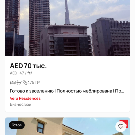
AED 70 тыс.
AED 147 / ft²
1
1
475 ft²
Готово к заселению | Полностью меблирована | Премиум локация
Vera Residences
Бизнес Бэй
Готов