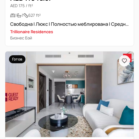
AED 175 / ft²
1
1
627 ft²
Свободна | Люкс | Полностью меблирована | Средний этаж
Trillionaire Residences
Бизнес Бэй
Готов