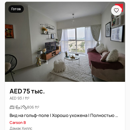
Готов
AED 75 тыс.
AED 93 / ft²
1
2
806 ft²
Вид на гольф-поле | Хорошо ухожена | Полностью меблирована
Carson B
Дамак Хиллс