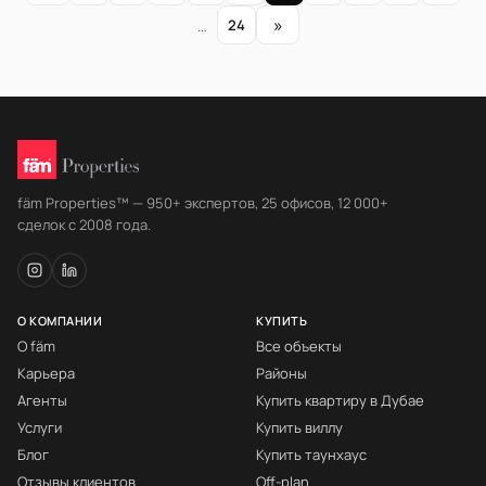
»
…
24
fäm Properties™ — 950+ экспертов, 25 офисов, 12 000+
сделок с 2008 года.
О КОМПАНИИ
КУПИТЬ
О fäm
Все объекты
Карьера
Районы
Агенты
Купить квартиру в Дубае
Услуги
Купить виллу
Блог
Купить таунхаус
Отзывы клиентов
Off-plan