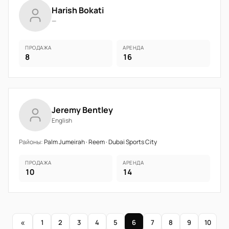
Harish Bokati
—
ПРОДАЖА
АРЕНДА
8
16
Jeremy Bentley
English
Районы:
Palm Jumeirah · Reem · Dubai Sports City
ПРОДАЖА
АРЕНДА
10
14
«
1
2
3
4
5
6
7
8
9
10