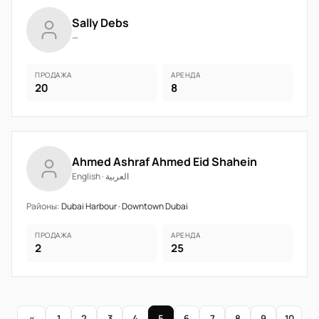
Sally Debs
—
ПРОДАЖА
АРЕНДА
20
8
Ahmed Ashraf Ahmed Eid Shahein
English · العربية
Районы:
Dubai Harbour · Downtown Dubai
ПРОДАЖА
АРЕНДА
2
25
«
1
2
3
4
5
6
7
8
9
10