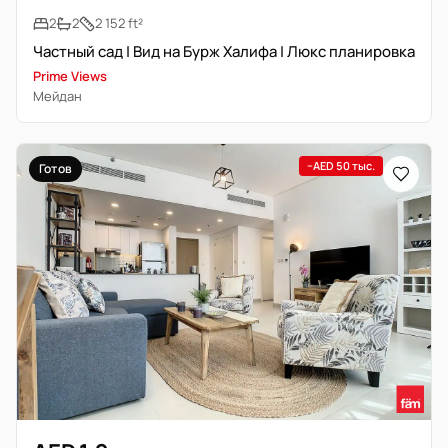
2
2
2 152 ft²
Частный сад | Вид на Бурж Халифа | Люкс планировка
Prime Views
Мейдан
−AED 50 тыс.
Готов