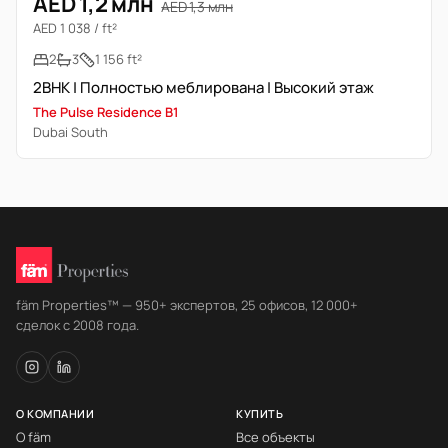
AED 1,2 млн
AED 1,3 млн
AED 1 038 / ft²
2
3
1 156 ft²
2BHK | Полностью меблирована | Высокий этаж
The Pulse Residence B1
Dubai South
fäm Properties™ — 950+ экспертов, 25 офисов, 12 000+
сделок с 2008 года.
О КОМПАНИИ
КУПИТЬ
О fäm
Все объекты