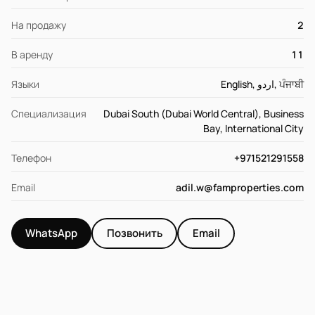
На продажу
2
В аренду
11
Языки
English, اردو, ਪੰਜਾਬੀ
Специализация
Dubai South (Dubai World Central), Business
Bay, International City
Телефон
+971521291558
Email
adil.w@famproperties.com
WhatsApp
Позвонить
Email