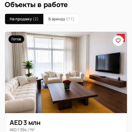
Объекты в работе
На продажу
(2)
В аренду
(11)
Готов
AED 3 млн
AED 1 394 / ft²