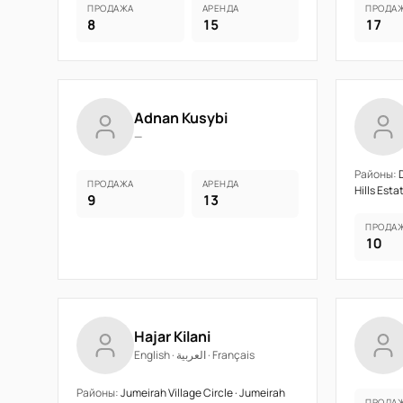
ПРОДАЖА
АРЕНДА
ПРОДА
8
15
17
Adnan Kusybi
—
Районы:
D
ПРОДАЖА
АРЕНДА
Hills Esta
9
13
ПРОДА
10
Hajar Kilani
English · العربية · Français
Районы:
Jumeirah Village Circle · Jumeirah
ПРОДА