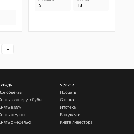
4
18
»
АРЕНДА
УСЛУГИ
Все объекты
Продать
Снять квартиру в Дубае
Оценка
Снять виллу
Ипотека
Снять студию
Все услуги
Снять с мебелью
Книга Инвестора