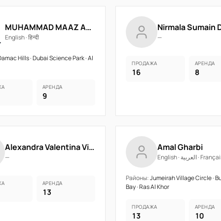
MUHAMMAD MAAZ ARSHAD MUHAMMAD ARSHAD
English · हिन्दी
—
amac Hills · Dubai Science Park · Al
ПРОДАЖА
АРЕНДА
16
8
ЖА
АРЕНДА
9
Alexandra Valentina Visea
Amal Gharbi
—
English · العربية · Franç
Районы:
Jumeirah Village Circle · B
ЖА
АРЕНДА
Bay · Ras Al Khor
13
ПРОДАЖА
АРЕНДА
13
10