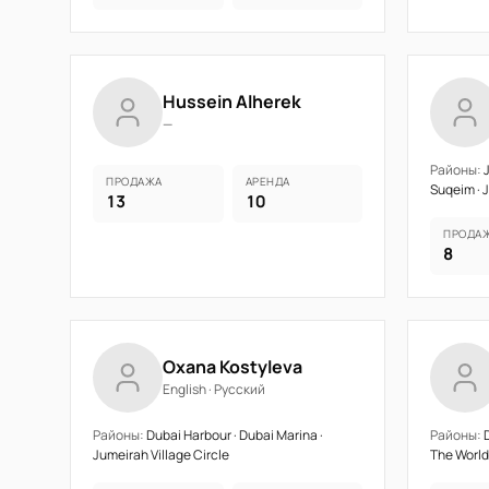
Hussein Alherek
—
Районы:
J
ПРОДАЖА
АРЕНДА
Suqeim · 
13
10
ПРОДА
8
Oxana Kostyleva
English · Русский
Районы:
Dubai Harbour · Dubai Marina ·
Районы:
D
Jumeirah Village Circle
The World