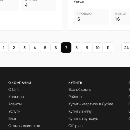
Satwa
4
ПРОДАЖА
АРЕНДА
6
16
1
2
3
4
5
6
7
8
9
10
11
…
24
О КОМПАНИИ
КУПИТЬ
О fäm
Все объекты
Карьера
Районы
Агенты
Купить квартиру в Дубае
Услуги
Купить виллу
Блог
Купить таунхаус
Отзывы клиентов
Off-plan