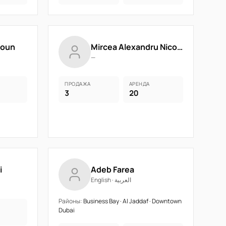
soun
Mircea Alexandru Nicolau
—
ПРОДАЖА
АРЕНДА
3
20
i
Adeb Farea
English · العربية
Районы:
Business Bay · Al Jaddaf · Downtown
Dubai