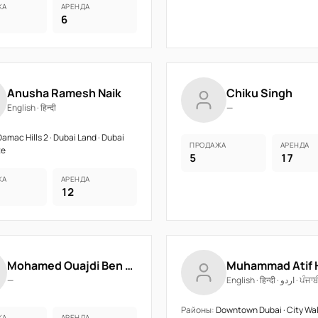
ЖА
АРЕНДА
6
Anusha Ramesh Naik
Chiku Singh
English · हिन्दी
—
amac Hills 2 · Dubai Land · Dubai
ПРОДАЖА
АРЕНДА
te
5
17
ЖА
АРЕНДА
12
Mohamed Ouajdi Ben Aicha
Muhammad Atif 
—
English · हिन्दी · اردو · ਪੰ
Районы:
Downtown Dubai · City Walk
ЖА
АРЕНДА