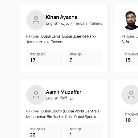
Kinan Ayache
English · العربية · Français · Italiano
Районы:
Dubai Land · Dubai Science Park ·
Районы:
D
Jumeirah Lake Towers
Safa
ПРОДАЖА
АРЕНДА
ПРОДА
17
7
15
Aamir Muzaffar
English · हिन्दी · اردو
Районы:
Dubai South (Dubai World Central) ·
ПРОДА
Mohammed Bin Rashid City · Dubai Sports
10
City
ПРОДАЖА
АРЕНДА
22
1