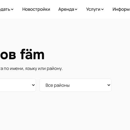
дать
Новостройки
Аренда
Услуги
Информ
ов fäm
а по имени, языку или району.