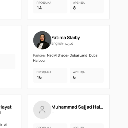
ПРОДАЖА
АРЕНДА
14
8
Fatima Slaiby
English · العربية
Районы:
Nad Al Sheba · Dubai Land · Dubai
Harbour
ПРОДАЖА
АРЕНДА
16
6
Hayat
Muhammad Sajjad Haider Abbasi
ਜਾਬੀ
—
 · Al
ПРОДАЖА
АРЕНДА