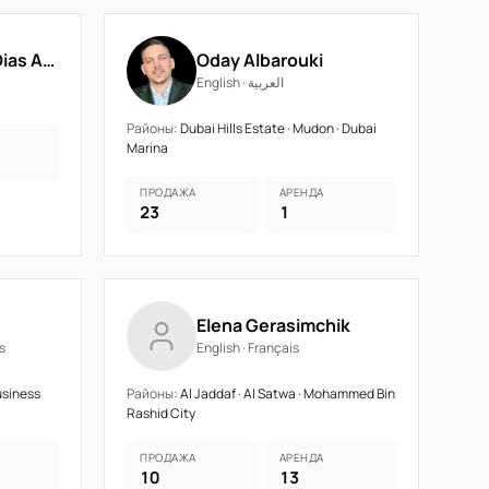
Nirmala Sumain Dias Abeygunawardane
Oday Albarouki
English · العربية
Районы:
Dubai Hills Estate · Mudon · Dubai
Marina
ПРОДАЖА
АРЕНДА
23
1
Elena Gerasimchik
ais
English · Français
usiness
Районы:
Al Jaddaf · Al Satwa · Mohammed Bin
Rashid City
ПРОДАЖА
АРЕНДА
10
13