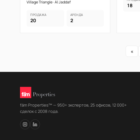
Village Triangle · Al Jaddaf
18
ПРОДАЖА
АРЕНДА
20
2
«
fäm Properties™ — 950+ экспертов, 25 офисов, 12 000+
сделок с 2008 года.