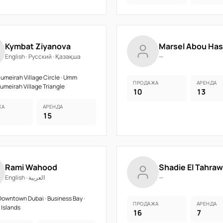
Kymbat Ziyanova
Marsel Abou Ha
English · Русский · Қазақша
—
umeirah Village Circle · Umm
ПРОДАЖА
АРЕНДА
Jumeirah Village Triangle
10
13
ЖА
АРЕНДА
15
Rami Wahood
Shadie El Tahraw
English · العربية
—
owntown Dubai · Business Bay ·
ПРОДАЖА
АРЕНДА
 Islands
16
7