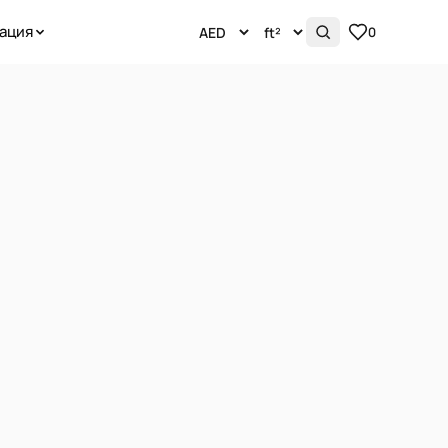
ация
0