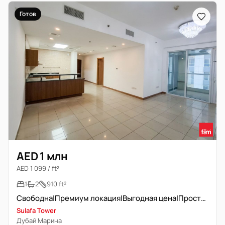
Готов
AED 1 млн
AED 1 099 / ft²
1
2
910 ft²
Свободна|Премиум локация|Выгодная цена|Просторная
Sulafa Tower
Дубай Марина