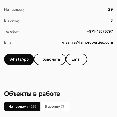
На продажу
29
В аренду
3
Телефон
+971-48376797
Email
wisam.a@famproperties.com
WhatsApp
Позвонить
Email
Объекты в работе
На продажу
(29)
В аренду
(3)