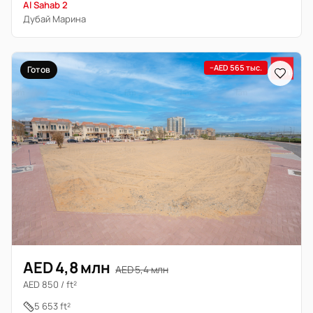
Al Sahab 2
Дубай Марина
−AED 565 тыс.
Готов
AED 4,8 млн
AED 5,4 млн
AED 850 / ft²
5 653 ft²