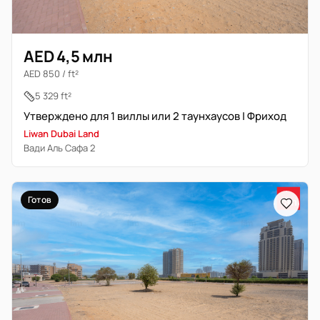
AED 4,5 млн
AED 850 / ft²
5 329 ft²
Утверждено для 1 виллы или 2 таунхаусов | Фриход
Liwan Dubai Land
Вади Аль Сафа 2
Готов