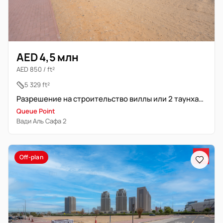
AED 4,5 млн
AED 850 / ft²
5 329 ft²
Разрешение на строительство виллы или 2 таунхаусов | Фриход
Queue Point
Вади Аль Сафа 2
Off-plan