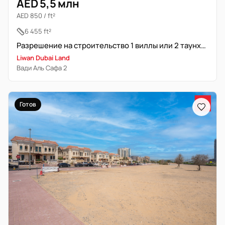
AED 5,5 млн
AED 850 / ft²
6 455 ft²
Разрешение на строительство 1 виллы или 2 таунхаусов | G+2
Liwan Dubai Land
Вади Аль Сафа 2
Готов