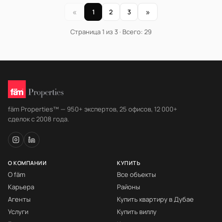
«
»
1
2
3
Страница 1 из 3 · Всего: 29
fäm Properties™ — 950+ экспертов, 25 офисов, 12 000+
сделок с 2008 года.
О КОМПАНИИ
КУПИТЬ
О fäm
Все объекты
Карьера
Районы
Агенты
Купить квартиру в Дубае
Услуги
Купить виллу