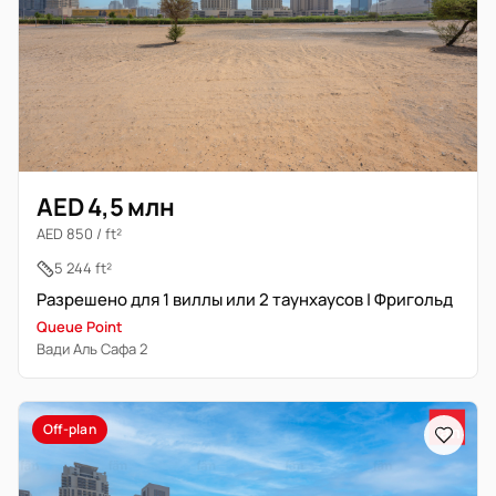
AED 4,5 млн
AED 850 / ft²
5 244 ft²
Разрешено для 1 виллы или 2 таунхаусов | Фригольд
Queue Point
Вади Аль Сафа 2
Off-plan