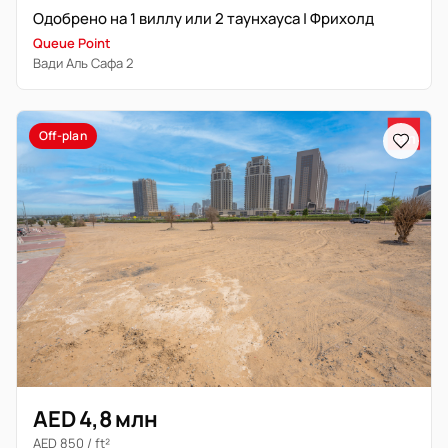
Одобрено на 1 виллу или 2 таунхауса | Фрихолд
Queue Point
Вади Аль Сафа 2
Off-plan
AED 4,8 млн
AED 850 / ft²