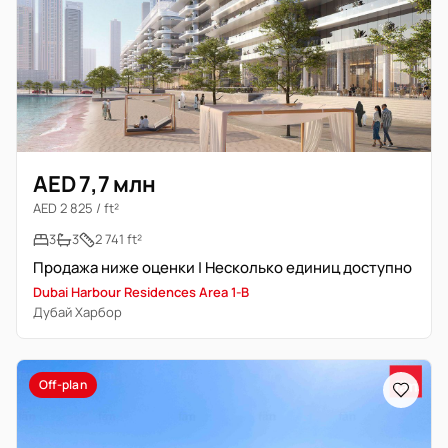
AED 7,7 млн
AED 2 825 / ft²
3
3
2 741 ft²
Продажа ниже оценки | Несколько единиц доступно
Dubai Harbour Residences Area 1-B
Дубай Харбор
Off-plan