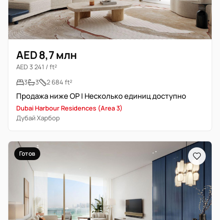
AED 8,7 млн
AED 3 241 / ft²
3
3
2 684 ft²
Продажа ниже OP | Несколько единиц доступно
Dubai Harbour Residences (Area 3)
Дубай Харбор
Готов