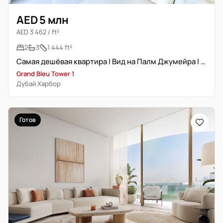
AED 5 млн
AED 3 462 / ft²
2
3
1 444 ft²
Самая дешёвая квартира | Вид на Палм Джумейра | Большая планировка
Grand Bleu Tower 1
Дубай Харбор
Готов