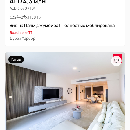
AED 4,3 млн
AED 3 670 / ft²
2
2
1 158 ft²
Вид на Палм Джумейра | Полностью меблирована
Beach Isle T1
Дубай Харбор
Готов