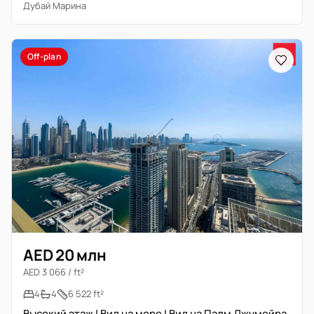
Дубай Марина
Off-plan
AED 20 млн
AED 3 066 / ft²
4
4
6 522 ft²
Высокий этаж | Вид на море | Вид на Палм Джумейра