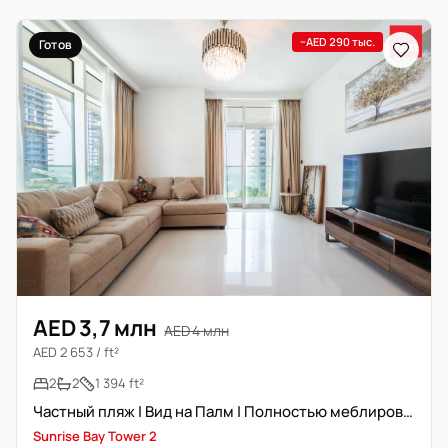
−AED 290 тыс.
Готов
AED 3,7 млн
AED 4 млн
AED 2 653 / ft²
2
2
1 394 ft²
Частный пляж | Вид на Палм | Полностью меблирована
Sunrise Bay Tower 2