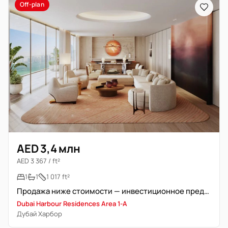
Off-plan
AED 3,4 млн
AED 3 367 / ft²
1
1
1 017 ft²
Продажа ниже стоимости — инвестиционное предложение
Dubai Harbour Residences Area 1-A
Дубай Харбор