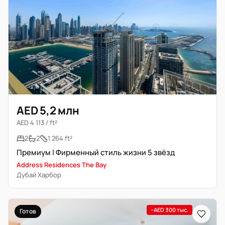
AED 5,2 млн
AED 4 113 / ft²
2
2
1 264 ft²
Премиум | Фирменный стиль жизни 5 звёзд
Address Residences The Bay
Дубай Харбор
−AED 300 тыс.
Готов