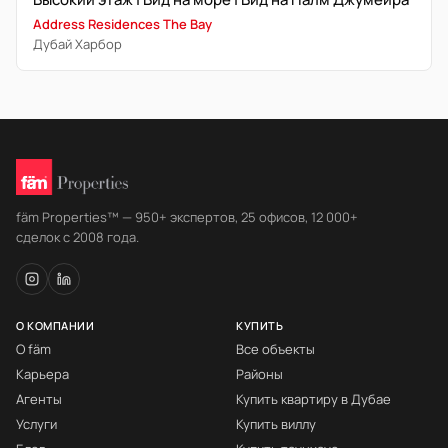
Address Residences The Bay
Дубай Харбор
fäm Properties™ — 950+ экспертов, 25 офисов, 12 000+
сделок с 2008 года.
О КОМПАНИИ
КУПИТЬ
О fäm
Все объекты
Карьера
Районы
Агенты
Купить квартиру в Дубае
Услуги
Купить виллу