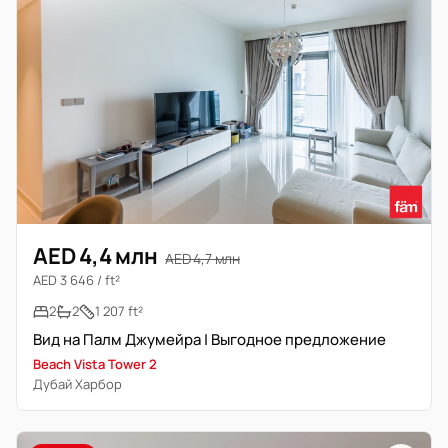
AED 4,4 млн
AED 4,7 млн
AED 3 646 / ft²
2
2
1 207 ft²
Вид на Палм Джумейра | Выгодное предложение
Beach Vista Tower 2
Дубай Харбор