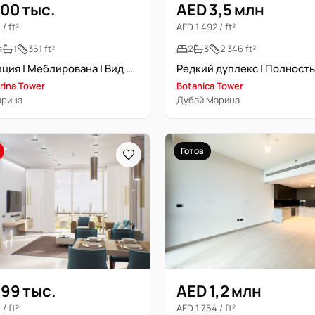
00 тыс.
AED 3,5 млн
/ ft²
AED 1 492 / ft²
я
1
351 ft²
2
3
2 346 ft²
Инвестиция | Меблирована | Вид на Marina
rina Tower
Botanica Tower
арина
Дубай Марина
Готов
99 тыс.
AED 1,2 млн
/ ft²
AED 1 754 / ft²