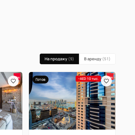
На продажу
(9)
В аренду
(51)
−AED 10 тыс.
Готов