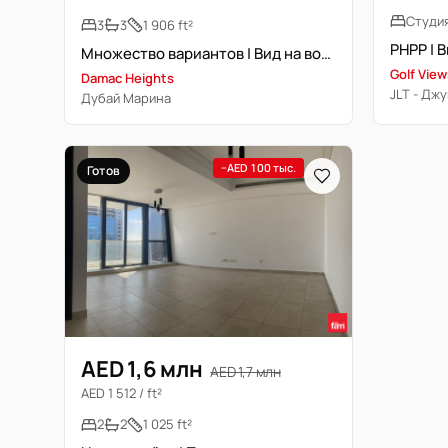
Студи
3
3
1 906 ft²
Множество вариантов | Вид на воду | Высокий этаж
Golf View
Damac Heights
JLT - Дж
Дубай Марина
−AED 100 тыс.
Готов
AED 1,6 млн
AED 1,7 млн
AED 1 512 / ft²
2
2
1 025 ft²