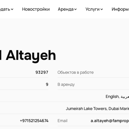
дать
Новостройки
Аренда
Услуги
Информ
 Altayeh
93297
Объектов в работе
9
В аренду
Jumeirah Lake Towers, Dubai Marin
+971521254674
Email
a.altayeh@famprop