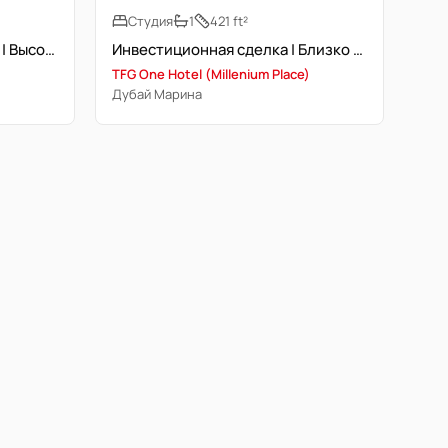
Студия
1
421 ft²
Новостройка | Люкс-башня | Высокая доходность
Инвестиционная сделка | Близко к трамваю | Прайм-локация
TFG One Hotel (Millenium Place)
Дубай Марина