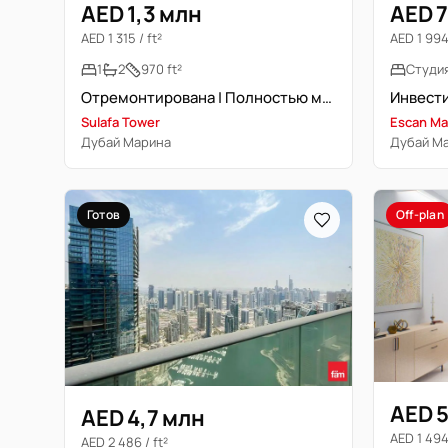
AED 1,3 млн
AED 7
AED 1 315 / ft²
AED 1 994 
1
2
970 ft²
Студи
Отремонтирована | Полностью меблирована
Sulafa Tower
Escan Ma
Дубай Марина
Дубай М
Готов
Off-plan
AED 5
AED 4,7 млн
AED 1 494 
AED 2 486 / ft²