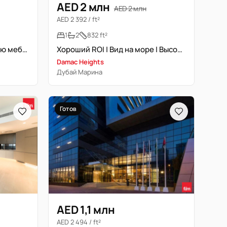
AED 2 млн
AED 2 млн
AED 2 392 / ft²
1
2
832 ft²
Редкий дуплекс | Полностью меблирована
Хороший ROI | Вид на море | Высокий этаж
Damac Heights
Дубай Марина
Готов
AED 1,1 млн
AED 2 494 / ft²