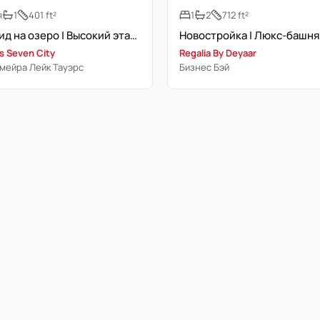
я
1
401 ft²
1
2
712 ft²
PHPP | Вид на озеро | Высокий этаж | Несколько вариантов
s Seven City
Regalia By Deyaar
умейра Лейк Тауэрс
Бизнес Бэй