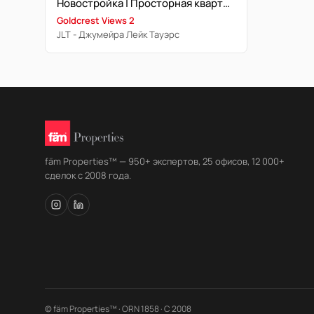
Новостройка | Просторная квартира
Goldcrest Views 2
JLT - Джумейра Лейк Тауэрс
fäm Properties™ — 950+ экспертов, 25 офисов, 12 000+
сделок с 2008 года.
© fäm Properties™ · ORN 1858 · С 2008