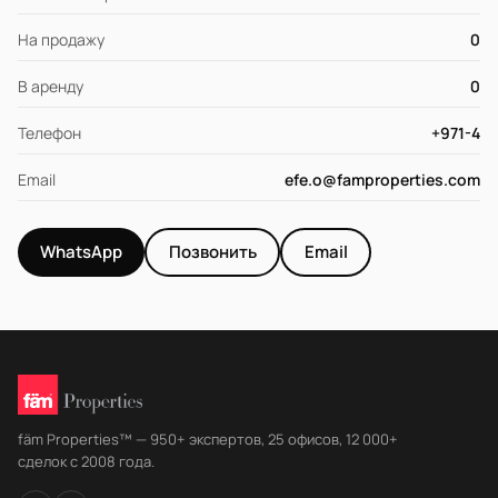
На продажу
0
В аренду
0
Телефон
+971-4
Email
efe.o@famproperties.com
WhatsApp
Позвонить
Email
fäm Properties™ — 950+ экспертов, 25 офисов, 12 000+
сделок с 2008 года.