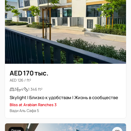
AED 170 тыс.
AED 126 / ft²
3
4
1 346 ft²
Skylight | Близко к удобствам | Жизнь в сообществе
Bliss at Arabian Ranches 3
Вади Аль Сафа 5
Готов