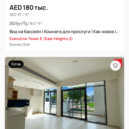
AED 180 тыс.
AED 97 / ft²
3
5
1 847 ft²
Вид на бассейн | Комната для прислуги | Как новое | Низкий этаж
Executive Tower E (East Heights 2)
Бизнес Бэй
Готов