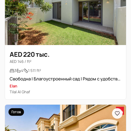
AED 220 тыс.
AED 146 / ft²
3
4
1 511 ft²
Свободна | Благоустроенный сад | Рядом с удобствами
Elan
Tilal Al Ghaf
Готов