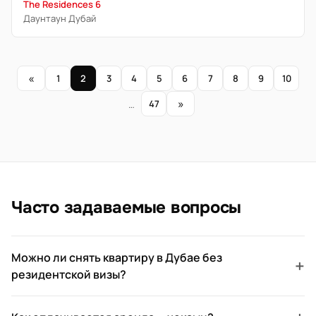
The Residences 6
Даунтаун Дубай
«
1
2
3
4
5
6
7
8
9
10
»
…
47
Часто задаваемые вопросы
Можно ли снять квартиру в Дубае без
+
резидентской визы?