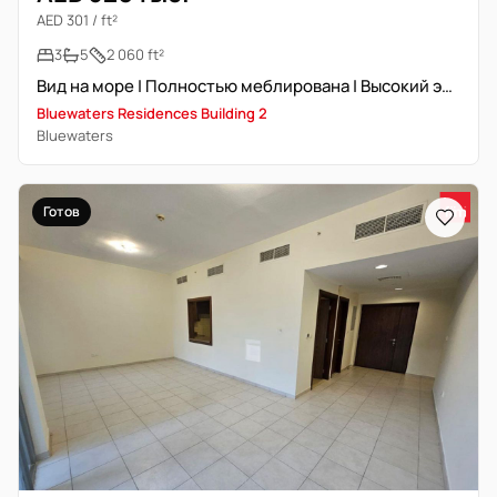
AED 301 / ft²
3
5
2 060 ft²
Вид на море | Полностью меблирована | Высокий этаж | 3 комнаты с комнатой для прислуги
Bluewaters Residences Building 2
Bluewaters
Готов