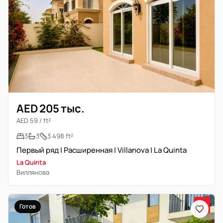
AED 205 тыс.
AED 59 / ft²
3
3
3 498 ft²
Первый ряд | Расширенная | Villanova | La Quinta
La Quinta
Виллянова
Готов