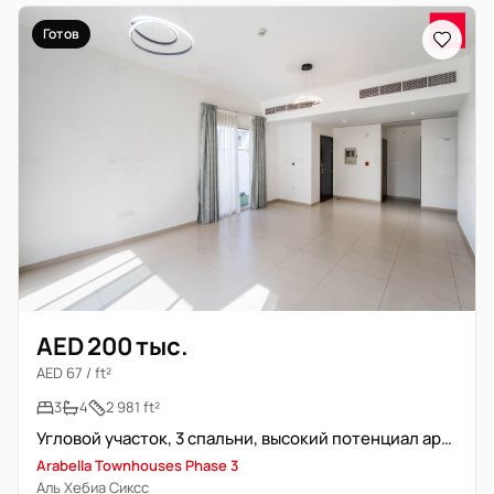
Готов
AED 200 тыс.
AED 67 / ft²
3
4
2 981 ft²
Угловой участок, 3 спальни, высокий потенциал аренды
Arabella Townhouses Phase 3
Аль Хебиа Сиксс