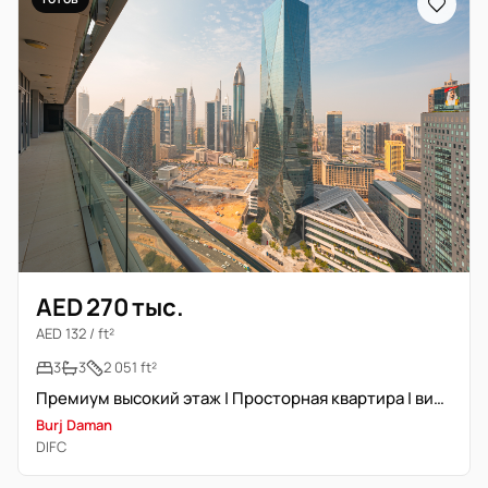
AED 270 тыс.
AED 132 / ft²
3
3
2 051 ft²
Премиум высокий этаж | Просторная квартира | вид на DIFC
Burj Daman
DIFC