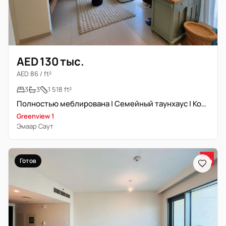
AED 130 тыс.
AED 86 / ft²
3
3
1 518 ft²
Полностью меблирована | Семейный таунхаус | Комната для прислуги | Готово к заселению
Greenview 1
Эмаар Саут
Готов