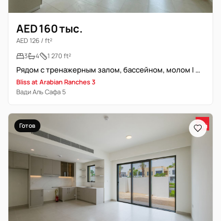
AED 160 тыс.
AED 126 / ft²
3
4
1 270 ft²
Рядом с тренажерным залом, бассейном, молом | Первый ряд | Вид на парк
Bliss at Arabian Ranches 3
Вади Аль Сафа 5
Готов