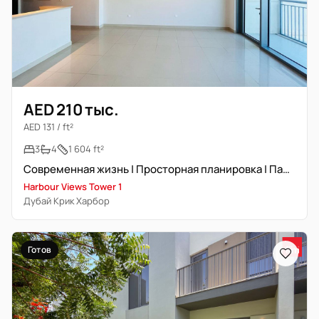
AED 210 тыс.
AED 131 / ft²
3
4
1 604 ft²
Современная жизнь | Просторная планировка | Панорамный вид
Harbour Views Tower 1
Дубай Крик Харбор
Готов