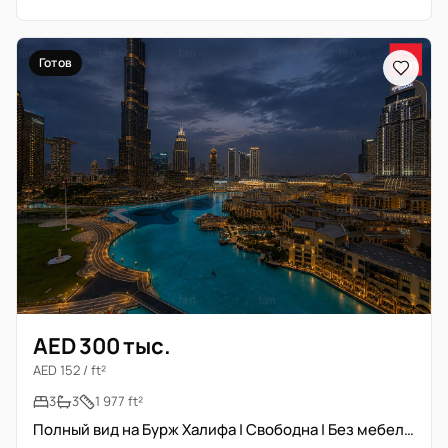
Готов
AED 300 тыс.
AED 152 / ft²
3
3
1 977 ft²
Полный вид на Бурж Халифа | Свободна | Без мебели | Высокий этаж