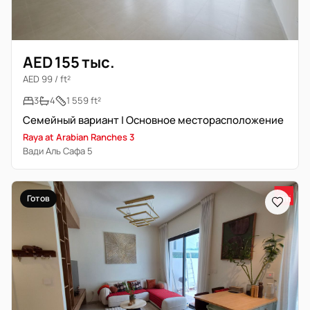
AED 155 тыс.
AED 99 / ft²
3
4
1 559 ft²
Семейный вариант | Основное месторасположение
Raya at Arabian Ranches 3
Вади Аль Сафа 5
Готов